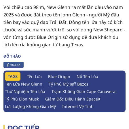
Với chiều cao 98 m, New Glenn ra mắt lần đầu vào năm
2025 và được đặt theo tên John Glenn - người Mỹ đầu
tiên bay vào quỹ đạo Trái Đất. Dòng tên lửa này có kích
thước và sức mạnh vượt trội so với dòng New Shepard -
vốn từng được Blue Origin sử dụng để đưa khách du
lịch lên rìa không gian từ bang Texas.
ĐỖ THẢO
Chia sẻ
TAGS
Tên Lửa
Blue Origin
Nổ Tên Lửa
Tên Lửa New Glenn
Tỷ Phú Mỹ Jeff Bezos
Thử Nghiệm Tên Lửa
Trạm Không Gian Cape Canaveral
Tỷ Phú Elon Musk
Giám Đốc Điều Hành SpaceX
Lực Lượng Không Gian Mỹ
Internet Vệ Tinh
ĐỌC TIẾP