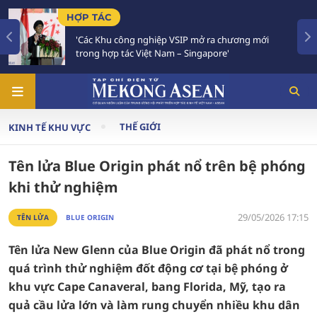
HỢP TÁC
'Các Khu công nghiệp VSIP mở ra chương mới
trong hợp tác Việt Nam – Singapore'
THẾ GIỚI
KINH TẾ KHU VỰC
Tên lửa Blue Origin phát nổ trên bệ phóng
khi thử nghiệm
29/05/2026 17:15
TÊN LỬA
BLUE ORIGIN
Tên lửa New Glenn của Blue Origin đã phát nổ trong
quá trình thử nghiệm đốt động cơ tại bệ phóng ở
khu vực Cape Canaveral, bang Florida, Mỹ, tạo ra
quả cầu lửa lớn và làm rung chuyển nhiều khu dân