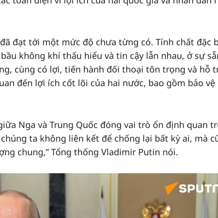
tác toàn diện vì lợi ích của hai quốc gia và nhân dân 
đã đạt tới một mức độ chưa từng có. Tính chất đặc b
bầu không khí thấu hiểu và tin cậy lẫn nhau, ở sự sẵ
g, cùng có lợi, tiến hành đối thoại tôn trọng và hỗ t
an đến lợi ích cốt lõi của hai nước, bao gồm bảo vệ
 giữa Nga và Trung Quốc đóng vai trò ổn định quan t
 chúng ta không liên kết để chống lại bất kỳ ai, mà 
ượng chung,” Tổng thống Vladimir Putin nói.