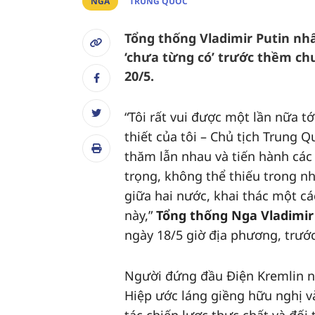
NGA
TRUNG QUỐC
Tổng thống Vladimir Putin nh
‘chưa từng có’ trước thềm ch
20/5.
“Tôi rất vui được một lần nữa t
thiết của tôi – Chủ tịch Trung 
thăm lẫn nhau và tiến hành cá
trọng, không thể thiếu trong n
giữa hai nước, khai thác một c
này,”
Tổng thống Nga Vladimir
ngày 18/5 giờ địa phương, trư
Người đứng đầu Điện Kremlin nh
Hiệp ước láng giềng hữu nghị v