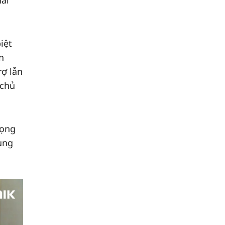
hai
iệt
n
rợ lẫn
 chủ
rọng
cùng