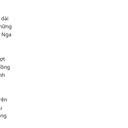
 dài
những
o Nga
ượt
đồng
nh
rên
u
ông