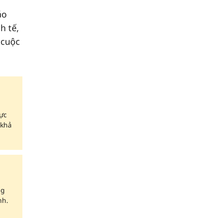
áo
h tế,
 cuộc
ực
 khả
ng
nh.