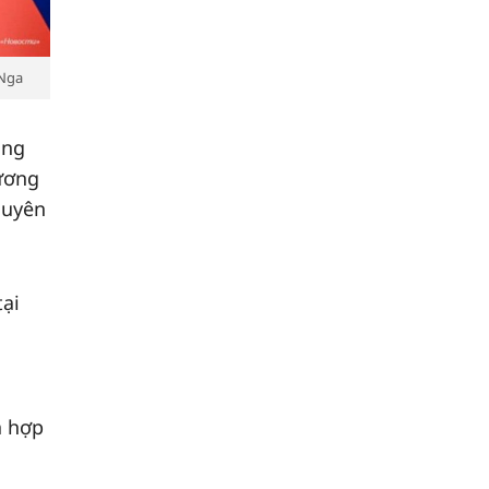
 Nga
ổng
Vương
guyên
tại
à hợp