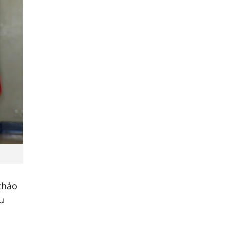
thảo
u