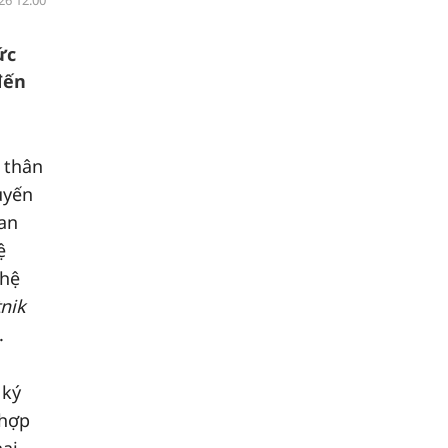
26 12:00
ức
đến
 thân
uyến
an
ệ
 hệ
nik
.
 ký
 hợp