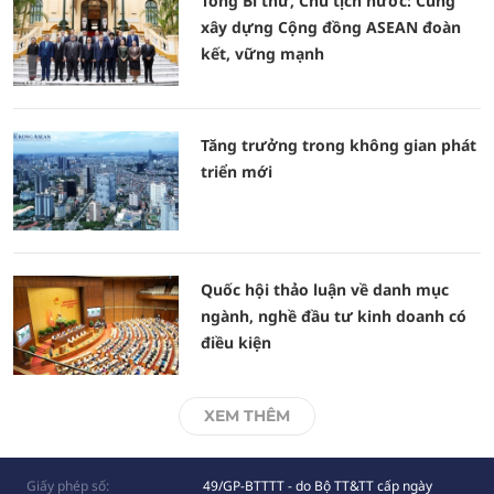
Tổng Bí thư, Chủ tịch nước: Cùng
xây dựng Cộng đồng ASEAN đoàn
kết, vững mạnh
Tăng trưởng trong không gian phát
triển mới
Quốc hội thảo luận về danh mục
ngành, nghề đầu tư kinh doanh có
điều kiện
XEM THÊM
Giấy phép số:
49/GP-BTTTT - do Bộ TT&TT cấp ngày