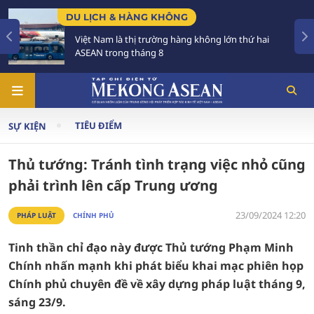
DU LỊCH & HÀNG KHÔNG
Việt Nam là thị trường hàng không lớn thứ hai
ASEAN trong tháng 8
TIÊU ĐIỂM
SỰ KIỆN
Thủ tướng: Tránh tình trạng việc nhỏ cũng
phải trình lên cấp Trung ương
23/09/2024 12:20
PHÁP LUẬT
CHÍNH PHỦ
Tinh thần chỉ đạo này được Thủ tướng Phạm Minh
Chính nhấn mạnh khi phát biểu khai mạc phiên họp
Chính phủ chuyên đề về xây dựng pháp luật tháng 9,
sáng 23/9.