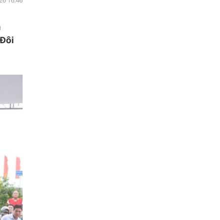
26 16:46
n
 Đôi