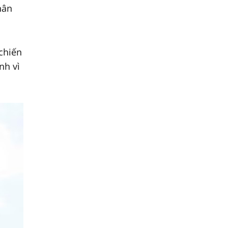
hân
chiến
nh vì