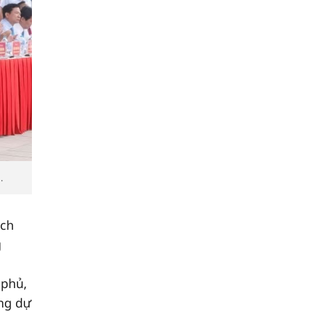
.
ịch
g
 phủ,
ng dự