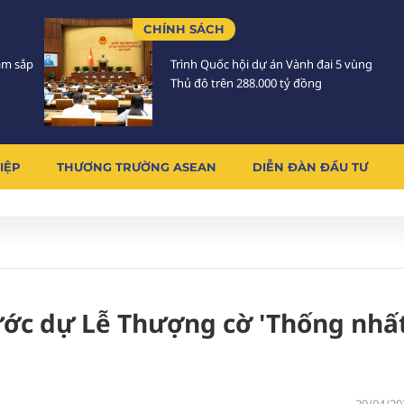
CHÍNH SÁCH
Lâm sắp
Trình Quốc hội dự án Vành đai 5 vùng
Thủ đô trên 288.000 tỷ đồng
IỆP
THƯƠNG TRƯỜNG ASEAN
DIỄN ĐÀN ĐẦU TƯ
nước dự Lễ Thượng cờ 'Thống nhấ