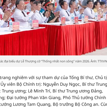
 các đại biểu dự Lễ Thượng cờ "Thống nhất non sông" năm 2026. Ảnh: TTXVN
 trang nghiêm với sự tham dự của Tổng Bí thư, Chủ t
Ủy viên Bộ Chính trị: Nguyễn Duy Ngọc, Bí thư Trun
Trung ương; Lê Minh Trí, Bí thư Trung ương Đảng,
ng; Đại tướng Phan Văn Giang, Phó Thủ tướng Chính
 tướng Lương Tam Quang, Bộ trưởng Bộ Công an. Cù