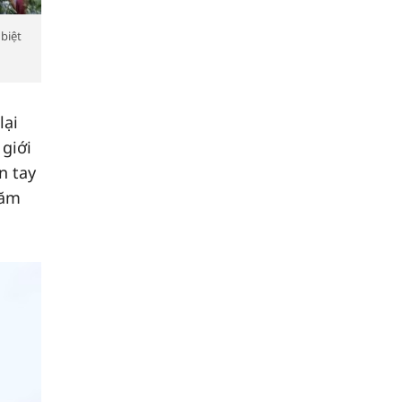
biệt
lại
giới
n tay
năm