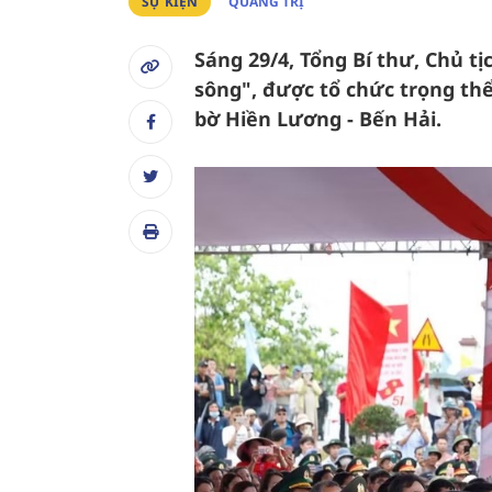
SỰ KIỆN
QUẢNG TRỊ
Sáng 29/4, Tổng Bí thư, Chủ 
sông", được tổ chức trọng thể 
bờ Hiền Lương - Bến Hải.