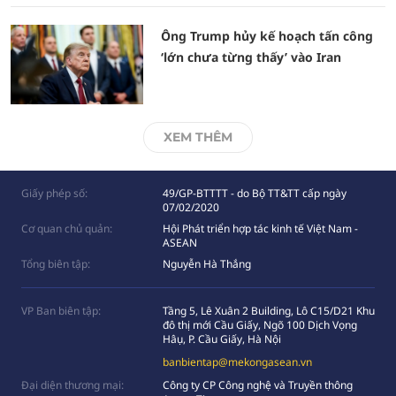
Ông Trump hủy kế hoạch tấn công
‘lớn chưa từng thấy’ vào Iran
XEM THÊM
Giấy phép số:
49/GP-BTTTT - do Bộ TT&TT cấp ngày
07/02/2020
Cơ quan chủ quản:
Hội Phát triển hợp tác kinh tế Việt Nam -
ASEAN
Tổng biên tập:
Nguyễn Hà Thắng
VP Ban biên tập:
Tầng 5, Lê Xuân 2 Building, Lô C15/D21 Khu
đô thị mới Cầu Giấy, Ngõ 100 Dịch Vọng
Hâụ, P. Cầu Giấy, Hà Nội
banbientap@mekongasean.vn
Đại diện thương mại:
Công ty CP Công nghệ và Truyền thông