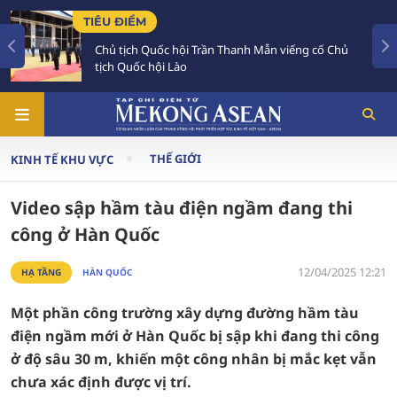
TIÊU ĐIỂM
Chủ tịch Quốc hội Trần Thanh Mẫn viếng cố Chủ
tịch Quốc hội Lào
THẾ GIỚI
KINH TẾ KHU VỰC
Video sập hầm tàu điện ngầm đang thi
công ở Hàn Quốc
12/04/2025 12:21
HẠ TẦNG
HÀN QUỐC
Một phần công trường xây dựng đường hầm tàu
điện ngầm mới ở Hàn Quốc bị sập khi đang thi công
ở độ sâu 30 m, khiến một công nhân bị mắc kẹt vẫn
chưa xác định được vị trí.