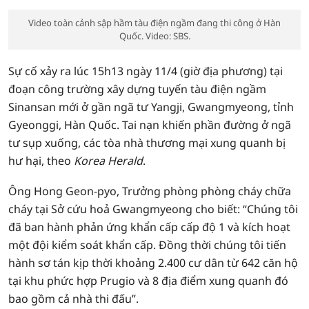
Video toàn cảnh sập hầm tàu điện ngầm đang thi công ở Hàn
Quốc. Video: SBS.
Sự cố xảy ra lúc 15h13 ngày 11/4 (giờ địa phương) tại
đoạn công trường xây dựng tuyến tàu điện ngầm
Sinansan mới ở gần ngã tư Yangji, Gwangmyeong, tỉnh
Gyeonggi, Hàn Quốc. Tai nạn khiến phần đường ở ngã
tư sụp xuống, các tòa nhà thương mại xung quanh bị
hư hại, theo
Korea Herald
.
Ông Hong Geon-pyo, Trưởng phòng phòng cháy chữa
cháy tại Sở cứu hoả Gwangmyeong cho biết: “Chúng tôi
đã ban hành phản ứng khẩn cấp cấp độ 1 và kích hoạt
một đội kiểm soát khẩn cấp. Đồng thời chúng tôi tiến
hành sơ tán kịp thời khoảng 2.400 cư dân từ 642 căn hộ
tại khu phức hợp Prugio và 8 địa điểm xung quanh đó
bao gồm cả nhà thi đấu”.