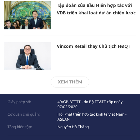
Tập đoàn của Bầu Hiển hợp tác với
VDB triển khai loạt dự án chiến lược
Vincom Retail thay Chủ tịch HĐQT
XEM THÊM
Giấy phép số:
49/GP-BTTTT - do Bộ TT&TT cấp ngày
07/02/2020
Cơ quan chủ quản:
Hội Phát triển hợp tác kinh tế Việt Nam -
ASEAN
Tổng biên tập:
Nguyễn Hà Thắng