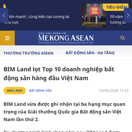
TIÊU ĐIỂM
59 năm ASEAN: Giữ vững đoàn kết, định hình
tương lai
BẤT ĐỘNG SẢN - HẠ TẦNG
THƯƠNG TRƯỜNG ASEAN
BIM Land lọt Top 10 doanh nghiệp bất
động sản hàng đầu Việt Nam
03/06/2026 17:23
BIM LAND
BẤT ĐỘNG SẢN
BIM Land vừa được ghi nhận tại ba hạng mục quan
trọng của Giải thưởng Quốc gia Bất động sản Việt
Nam lần thứ 2.