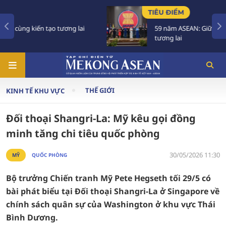
TIÊU ĐIỂM
59 năm ASEAN: Giữ vững đoàn kết, định hình
tương lai
THẾ GIỚI
KINH TẾ KHU VỰC
Đối thoại Shangri-La: Mỹ kêu gọi đồng
minh tăng chi tiêu quốc phòng
30/05/2026 11:30
MỸ
QUỐC PHÒNG
Bộ trưởng Chiến tranh Mỹ Pete Hegseth tối 29/5 có
bài phát biểu tại Đối thoại Shangri-La ở Singapore về
chính sách quân sự của Washington ở khu vực Thái
Bình Dương.