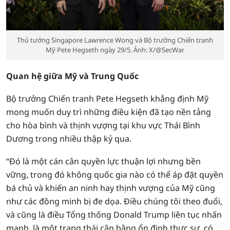
Thủ tướng Singapore Lawrence Wong và Bộ trưởng Chiến tranh
Mỹ Pete Hegseth ngày 29/5. Ảnh: X/@SecWar
Quan hệ giữa Mỹ và Trung Quốc
Bộ trưởng Chiến tranh Pete Hegseth khẳng định Mỹ
mong muốn duy trì những điều kiện đã tạo nền tảng
cho hòa bình và thịnh vượng tại khu vực Thái Bình
Dương trong nhiều thập kỷ qua.
“Đó là một cán cân quyền lực thuận lợi nhưng bền
vững, trong đó không quốc gia nào có thể áp đặt quyền
bá chủ và khiến an ninh hay thịnh vượng của Mỹ cũng
như các đồng minh bị đe dọa. Điều chúng tôi theo đuổi,
và cũng là điều Tổng thống Donald Trump liên tục nhấn
mạnh, là một trạng thái cân bằng ổn định thực sự, có