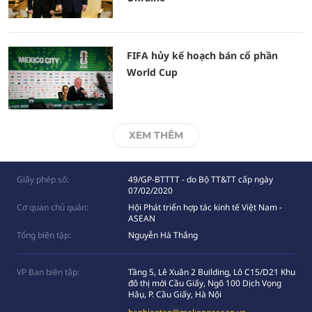
FIFA hủy kế hoạch bán cổ phần
World Cup
XEM THÊM
Giấy phép số:
49/GP-BTTTT - do Bộ TT&TT cấp ngày
07/02/2020
Cơ quan chủ quản:
Hội Phát triển hợp tác kinh tế Việt Nam -
ASEAN
Tổng biên tập:
Nguyễn Hà Thắng
VP Ban biên tập:
Tầng 5, Lê Xuân 2 Building, Lô C15/D21 Khu
đô thị mới Cầu Giấy, Ngõ 100 Dịch Vọng
Hâụ, P. Cầu Giấy, Hà Nội