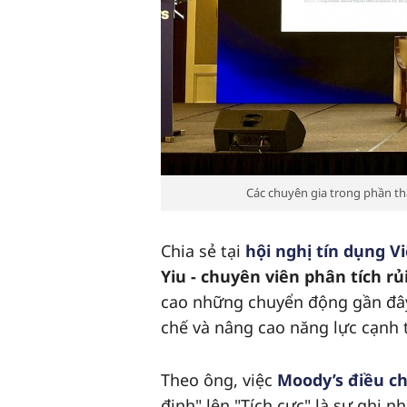
Các chuyên gia trong phần t
Chia sẻ tại
hội nghị tín dụng 
Yiu - chuyên viên phân tích rủ
cao những chuyển động gần đây 
chế và nâng cao năng lực cạnh t
Theo ông, việc
Moody’s điều ch
định" lên "Tích cực" là sự ghi 