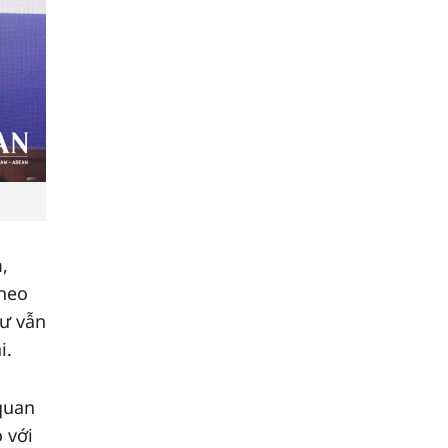
,
Theo
tư vẫn
i.
 quan
 với