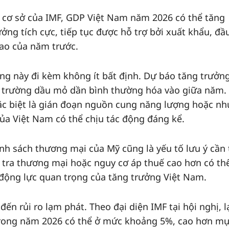
n cơ sở của IMF, GDP Việt Nam năm 2026 có thể tăng
ng tích cực, tiếp tục được hỗ trợ bởi xuất khẩu, đầ
ao của năm trước.
vọng này đi kèm không ít bất định. Dự báo tăng trưởn
hị trường dầu mỏ dần bình thường hóa vào giữa năm.
đặc biệt là gián đoạn nguồn cung năng lượng hoặc nh
của Việt Nam có thể chịu tác động đáng kể.
ính sách thương mại của Mỹ cũng là yếu tố lưu ý cần
u tra thương mại hoặc nguy cơ áp thuế cao hơn có thể
 động lực quan trọng của tăng trưởng Việt Nam.
n rủi ro lạm phát. Theo đại diện IMF tại hội nghị, 
trong năm 2026 có thể ở mức khoảng 5%, cao hơn m