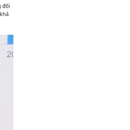
 đối
 khả