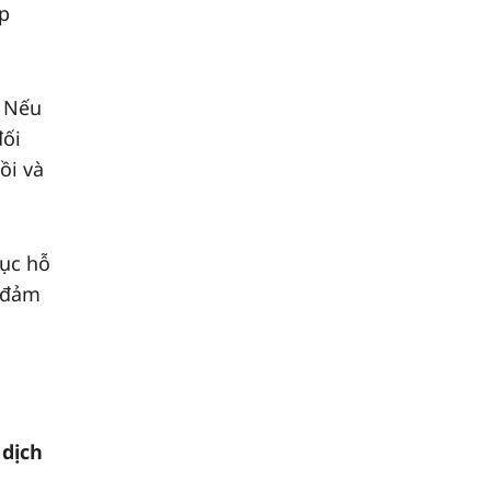
ập
. Nếu
đối
ồi và
tục hỗ
o đảm
 dịch