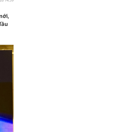
26 14:59
mới,
đầu