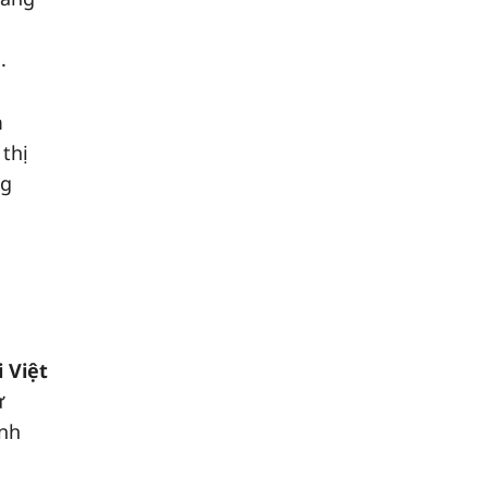
.
m
 thị
ng
 Việt
ừ
ính