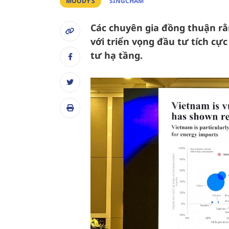
MOODY’S
SINGCHAM
Các chuyên gia đồng thuận rằ
với triển vọng đầu tư tích cự
tư hạ tầng.