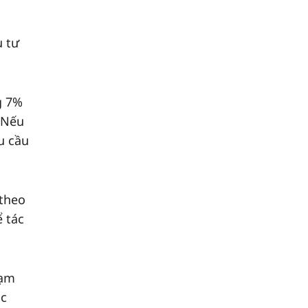
u tư
g 7%
 Nếu
u cầu
 theo
 tác
lạm
ục