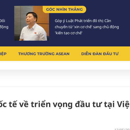
GÓC NHÌN THẲNG
Đối
Góp ý Luật Phát triển đô thị: Cần
 động
chuyển từ 'xin cơ chế' sang chủ động
'kiến tạo cơ chế'
IỆP
THƯƠNG TRƯỜNG ASEAN
DIỄN ĐÀN ĐẦU TƯ
c tế về triển vọng đầu tư tại Việ