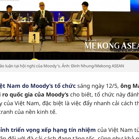
hảo luận tại hội nghị của Moody's. Ảnh: Đinh Nhung/Mekong ASEAN
Việt Nam do Moody’s tổ chức
sáng ngày 12/5,
ông M
i ro quốc gia của Moody’s
cho biết, tổ chức này đán
của Việt Nam, đặc biệt là việc đẩy nhanh cải cách t
ranh của nền kinh tế.
ỉnh triển vọng xếp hạng tín nhiệm
của Việt Nam t
nhận đối với đà cải cách đang tăng tốc, cũng như khả 