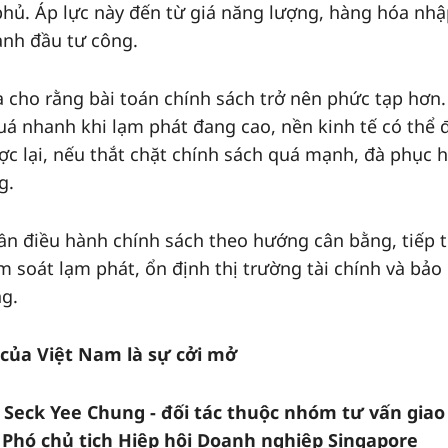
phủ. Áp lực này đến từ giá năng lượng, hàng hóa nh
ạnh đầu tư công.
a cho rằng bài toán chính sách trở nên phức tạp hơn
uá nhanh khi lạm phát đang cao, nền kinh tế có thể 
c lại, nếu thắt chặt chính sách quá mạnh, đà phục h
g.
ần điều hành chính sách theo hướng cân bằng, tiếp 
m soát lạm phát, ổn định thị trường tài chính và bả
ng.
ủa Việt Nam là sự cởi mở
 Seck Yee Chung - đối tác thuộc nhóm tư vấn giao
Phó chủ tịch Hiệp hội Doanh nghiệp Singapore