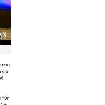
arcus
h giá
hể
ừ "Ổn
năng