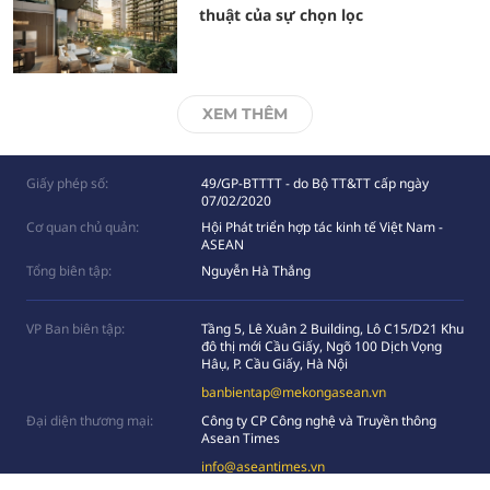
thuật của sự chọn lọc
XEM THÊM
Giấy phép số:
49/GP-BTTTT - do Bộ TT&TT cấp ngày
07/02/2020
Cơ quan chủ quản:
Hội Phát triển hợp tác kinh tế Việt Nam -
ASEAN
Tổng biên tập:
Nguyễn Hà Thắng
VP Ban biên tập:
Tầng 5, Lê Xuân 2 Building, Lô C15/D21 Khu
đô thị mới Cầu Giấy, Ngõ 100 Dịch Vọng
Hâụ, P. Cầu Giấy, Hà Nội
banbientap@mekongasean.vn
Đại diện thương mại:
Công ty CP Công nghệ và Truyền thông
Asean Times
info@aseantimes.vn