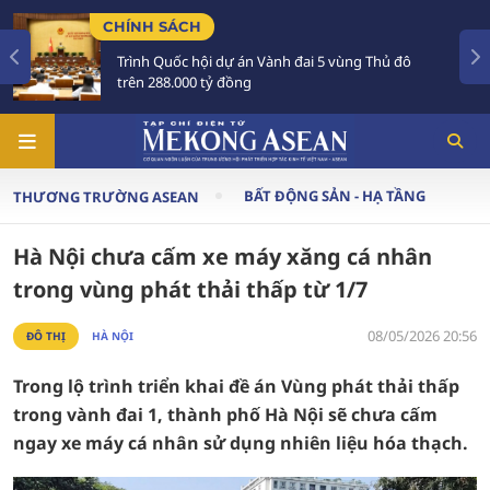
CHÍNH SÁCH
Trình Quốc hội dự án Vành đai 5 vùng Thủ đô
trên 288.000 tỷ đồng
BẤT ĐỘNG SẢN - HẠ TẦNG
THƯƠNG TRƯỜNG ASEAN
Hà Nội chưa cấm xe máy xăng cá nhân
trong vùng phát thải thấp từ 1/7
08/05/2026 20:56
ĐÔ THỊ
HÀ NỘI
Trong lộ trình triển khai đề án Vùng phát thải thấp
trong vành đai 1, thành phố Hà Nội sẽ chưa cấm
ngay xe máy cá nhân sử dụng nhiên liệu hóa thạch.