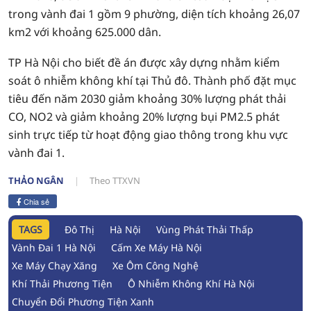
trong vành đai 1 gồm 9 phường, diện tích khoảng 26,07
km2 với khoảng 625.000 dân.
TP Hà Nội cho biết đề án được xây dựng nhằm kiểm
soát ô nhiễm không khí tại Thủ đô. Thành phố đặt mục
tiêu đến năm 2030 giảm khoảng 30% lượng phát thải
CO, NO2 và giảm khoảng 20% lượng bụi PM2.5 phát
sinh trực tiếp từ hoạt động giao thông trong khu vực
vành đai 1.
THẢO NGÂN
Theo TTXVN
Chia sẻ
TAGS
Đô Thị
Hà Nội
Vùng Phát Thải Thấp
Vành Đai 1 Hà Nội
Cấm Xe Máy Hà Nội
Xe Máy Chạy Xăng
Xe Ôm Công Nghệ
Khí Thải Phương Tiện
Ô Nhiễm Không Khí Hà Nội
Chuyển Đổi Phương Tiện Xanh