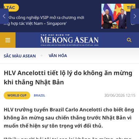
TIÊU ĐIỂM
ới
Việt Nam - Thái Lan nhất trí triển khai thực chất
Chiến lược 'Ba kết nối'
VĂN HÓA
SẮC MÀU ASEAN
HLV Ancelotti tiết lộ lý do không ăn mừng
khi thắng Nhật Bản
30/06/2026 12:15
WORLD CUP
BRAZIL
HLV trưởng tuyển Brazil Carlo Ancelotti cho biết ông
không ăn mừng sau chiến thắng trước Nhật Bản vì
muốn thể hiện sự tôn trọng với đối thủ.