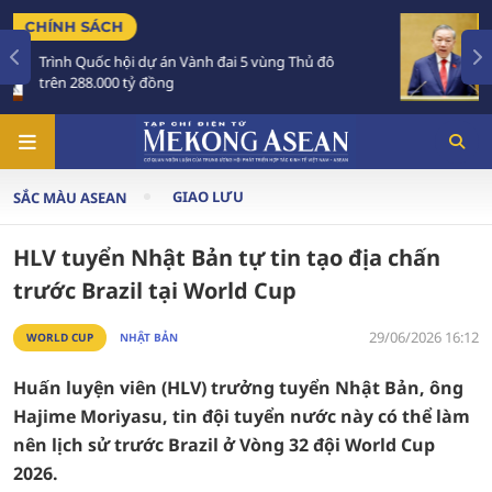
TIÊU ĐIỂM
đô
Tổng Bí thư, Chủ tịch nước Tô Lâm sắp thăm
Australia và New Zealand
GIAO LƯU
SẮC MÀU ASEAN
HLV tuyển Nhật Bản tự tin tạo địa chấn
trước Brazil tại World Cup
29/06/2026 16:12
WORLD CUP
NHẬT BẢN
Huấn luyện viên (HLV) trưởng tuyển Nhật Bản, ông
Hajime Moriyasu, tin đội tuyển nước này có thể làm
nên lịch sử trước Brazil ở Vòng 32 đội World Cup
2026.