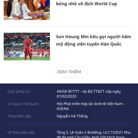
bóng nhỏ vô địch World Cup
Son Heung Min kêu gọi người hâm
mộ động viên tuyển Hàn Quốc
XEM THÊM
Giấy phép số:
49/GP-BTTTT - do Bộ TT&TT cấp ngày
07/02/2020
Cơ quan chủ quản:
Hội Phát triển hợp tác kinh tế Việt Nam -
ASEAN
Tổng biên tập:
Nguyễn Hà Thắng
VP Ban biên tập:
Tầng 5, Lê Xuân 2 Building, Lô C15/D21 Khu
đô thị mới Cầu Giấy, Ngõ 100 Dịch Vọng