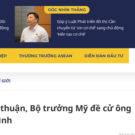
GÓC NHÌN THẲNG
Đối
Góp ý Luật Phát triển đô thị: Cần
 động
chuyển từ 'xin cơ chế' sang chủ động
'kiến tạo cơ chế'
IỆP
THƯƠNG TRƯỜNG ASEAN
DIỄN ĐÀN ĐẦU TƯ
 GIỚI
a thuận, Bộ trưởng Mỹ đề cử ông
ình