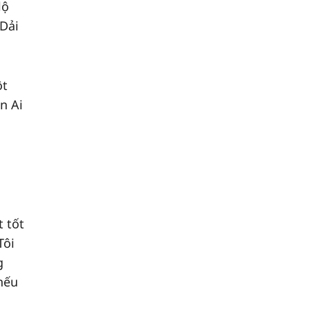
lộ
 Dải
ột
n Ai
t tốt
Tôi
g
 nếu