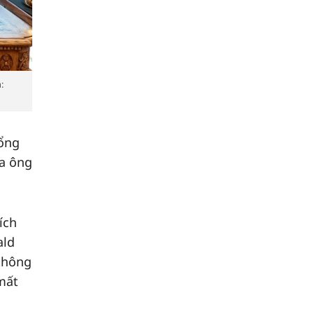
:
Tổng
ủa ông
ích
ald
 không
 mất