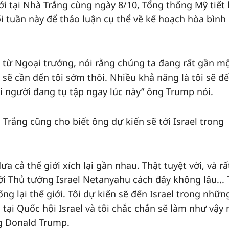
iới tại Nhà Trắng cùng ngày 8/10, Tổng thống Mỹ tiết 
ối tuần này để thảo luận cụ thể về kế hoạch hòa bình
 từ Ngoại trưởng, nói rằng chúng ta đang rất gần m
sẽ cần đến tôi sớm thôi. Nhiều khả năng là tôi sẽ đế
i người đang tụ tập ngay lúc này” ông Trump nói.
Trắng cũng cho biết ông dự kiến sẽ tới Israel trong
 cả thế giới xích lại gần nhau. Thật tuyệt vời, và rấ
với Thủ tướng Israel Netanyahu cách đây không lâu... 
ng lại thế giới. Tôi dự kiến ​​sẽ đến Israel trong nhữn
 tại Quốc hội Israel và tôi chắc chắn sẽ làm như vậy
g Donald Trump.