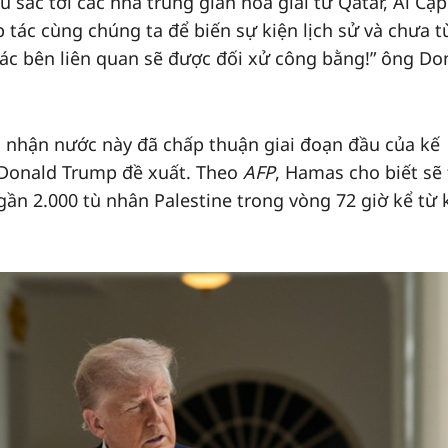
u sắc tới các nhà trung gian hòa giải từ Qatar, Ai Cập
 tác cùng chúng ta để biến sự kiện lịch sử và chưa 
các bên liên quan sẽ được đối xử công bằng!” ông Do
 nhận nước này đã chấp thuận giai đoạn đầu của kế
 Donald Trump đề xuất. Theo
AFP
, Hamas cho biết sẽ 
 gần 2.000 tù nhân Palestine trong vòng 72 giờ kể từ 