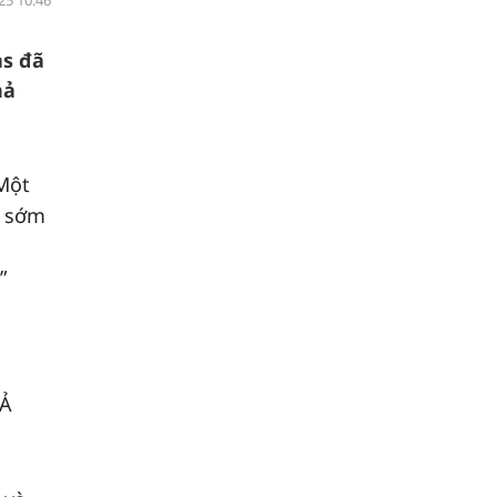
25 10:46
as đã
hả
 Một
ẽ sớm
”
 Ả