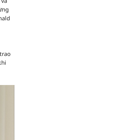
 và
từng
nald
trao
khi