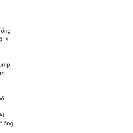
Tổng
ội X
rump
ớm
bố
o
Ai
,” ông