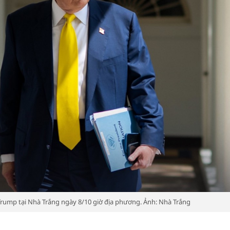
ump tại Nhà Trắng ngày 8/10 giờ địa phương. Ảnh: Nhà Trắng