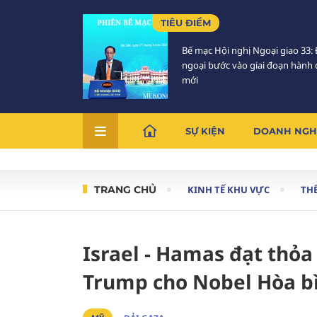
TIÊU ĐIỂM
Bế mạc Hội nghị Ngoại giao 33: 
ngoại bước vào giai đoạn hành
mới
SỰ KIỆN
DOANH NGH
TRANG CHỦ
KINH TẾ KHU VỰC
THẾ
Israel - Hamas đạt thỏ
Trump cho Nobel Hòa b