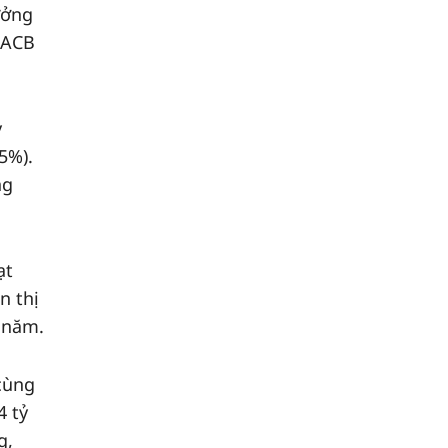
ưởng
 ACB
ỷ
5%).
ng
ạt
n thị
u năm.
cùng
4 tỷ
g,