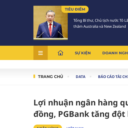
TIÊU ĐIỂM
Tổng Bí thư, Chủ tịch nước Tô 
thăm Australia và New Zealand
SỰ KIỆN
DOANH NGH
TRANG CHỦ
DATA
BÁO CÁO TÀI C
Lợi nhuận ngân hàng quý
đồng, PGBank tăng đột 