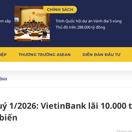
CHÍNH SÁCH
Lâm sắp
Trình Quốc hội dự án Vành đai 5 vùng
Thủ đô trên 288.000 tỷ đồng
IỆP
THƯƠNG TRƯỜNG ASEAN
DIỄN ĐÀN ĐẦU TƯ
HÍNH
 1/2026: VietinBank lãi 10.000 
biến