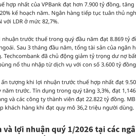
huế hợp nhất của VPBank đạt hơn 7.900 tỷ đồng, tăng
n 20% kế hoạch năm. Ngân hàng tiếp tục tuân thủ ng
N với LDR ở mức 82,7%.
i nhuận trước thuế trong quý đầu năm đạt 8.869 tỷ đ
ngoái. Sau 3 tháng đầu năm, tổng tài sản của ngân 
g. Techcombank đã chủ động giảm tỷ trọng dư nợ bấ
ng nổ thu nhập từ dịch vụ với con số 3.600 tỷ đồng
 ấn tượng khi lợi nhuận trước thuế hợp nhất đạt 9.50
 năm trước. Tín dụng trong quý tăng 3,3%, đạt 1,146
ng và các công ty thành viên đạt 22.822 tỷ đồng. M
tệp khách hàng khi đạt quy mô 36,2 triệu người dùng.