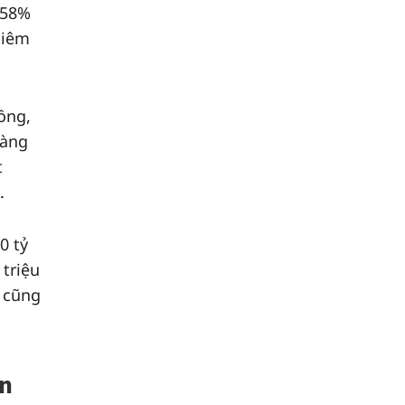
 58%
hiêm
ồng,
hàng
t
.
0 tỷ
 triệu
B cũng