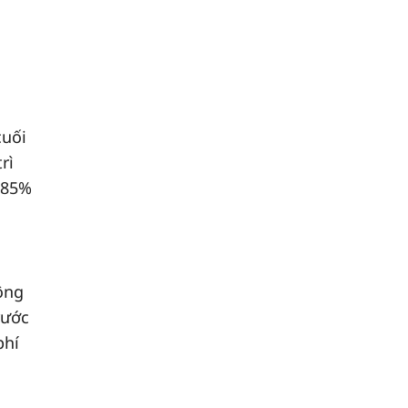
cuối
rì
 85%
ộng
rước
phí