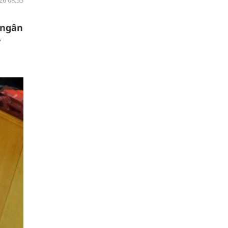
26 08:55
 ngân
ỷ