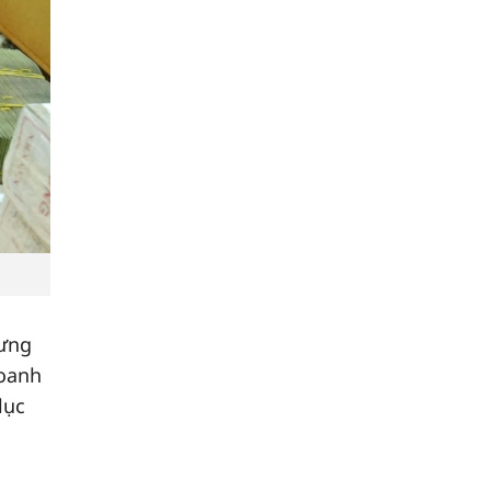
hưng
doanh
lục