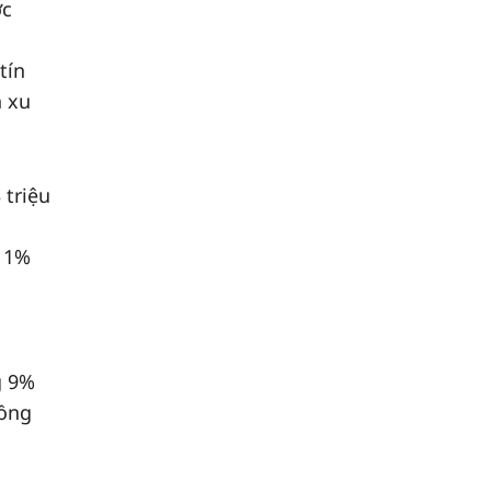
ớc
tín
n xu
 triệu
 11%
g 9%
đồng