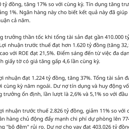
0 tỷ đồng, tăng 17% so với cùng kỳ. Tín dụng tăng tr
ảng 1%. Ngân hàng này cho biết kết quả này đã giúp
huận cả năm.
 trưởng thần tốc khi tổng tài sản đạt gần 410.000 t
Lợi nhuận trước thuế đạt hơn 1.620 tỷ đồng (tăng 32,
cao với ROE đạt 21,5%. Điểm sáng đến từ việc đa dạ
h giấy tờ có giá tăng gấp 4,6 lần cùng kỳ.
ợi nhuận đạt 1.224 tỷ đồng, tăng 37%. Tổng tài sản đ
ới cùng kỳ năm ngoái. Dư nợ tín dụng và huy động vố
 trưởng ổn định, lần lượt là 2,6% và 5,1% so với đầ
ợi nhuận trước thuế 2.826 tỷ đồng, giảm 11% so với 
ân hàng chủ động đẩy mạnh chi phí dự phòng lên 77
ng "bộ đệm" rủi ro. Dư nợ cho vay đạt 403.026 tỷ đồn