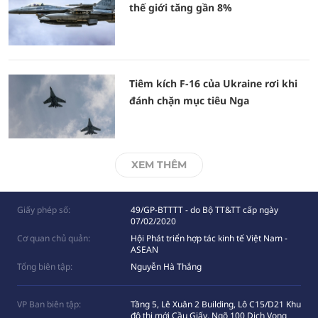
thế giới tăng gần 8%
Tiêm kích F-16 của Ukraine rơi khi
đánh chặn mục tiêu Nga
XEM THÊM
Giấy phép số:
49/GP-BTTTT - do Bộ TT&TT cấp ngày
07/02/2020
Cơ quan chủ quản:
Hội Phát triển hợp tác kinh tế Việt Nam -
ASEAN
Tổng biên tập:
Nguyễn Hà Thắng
VP Ban biên tập:
Tầng 5, Lê Xuân 2 Building, Lô C15/D21 Khu
đô thị mới Cầu Giấy, Ngõ 100 Dịch Vọng