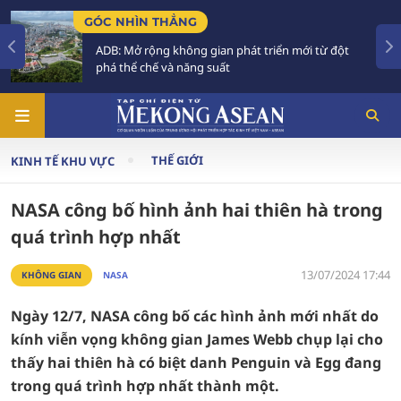
TIÊU ĐIỂM
gian phát triển mới từ đột
Tăng trưởng trong không
 suất
Phải xây dựng thực lực
THẾ GIỚI
KINH TẾ KHU VỰC
NASA công bố hình ảnh hai thiên hà trong
quá trình hợp nhất
13/07/2024 17:44
KHÔNG GIAN
NASA
Ngày 12/7, NASA công bố các hình ảnh mới nhất do
kính viễn vọng không gian James Webb chụp lại cho
thấy hai thiên hà có biệt danh Penguin và Egg đang
trong quá trình hợp nhất thành một.