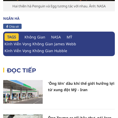
Hai thiên hà Penguin và Egg tương tác với nhau. Ảnh: NASA
NGÂN HÀ
Chia sẻ
TAGS
Không Gian
NASA
MỸ
Kính Viễn Vọng Không Gian James Webb
Kính Viễn Vọng Không Gian Hubble
ĐỌC TIẾP
'Ông lớn' dầu khí thế giới hưởng lợi
từ xung đột Mỹ - Iran
Ông Trump ra tối hậu thư, nói Iran