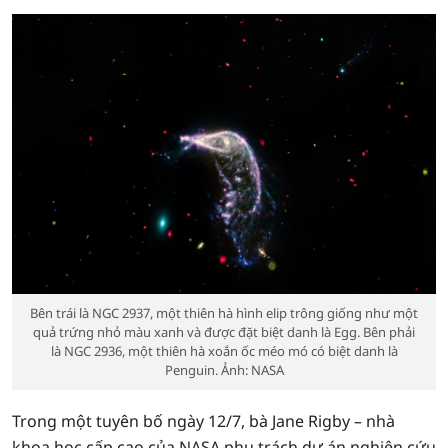
Bên trái là NGC 2937, một thiên hà hình elip trông giống như một
quả trứng nhỏ màu xanh và được đặt biệt danh là Egg. Bên phải
là NGC 2936, một thiên hà xoắn ốc méo mó có biệt danh là
Penguin. Ảnh: NASA
Trong một tuyên bố ngày 12/7, bà Jane Rigby – nhà
khoa học cấp cao của NASA phụ trách dự án nghiên cứu