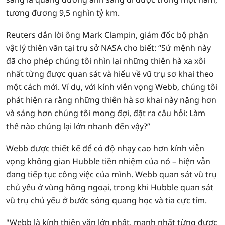
tương đương 9,5 nghìn tỷ km.
Reuters dẫn lời ông Mark Clampin, giám đốc bộ phận
vật lý thiên văn tại trụ sở NASA cho biết: “Sứ mệnh này
đã cho phép chúng tôi nhìn lại những thiên hà xa xôi
nhất từng được quan sát và hiểu về vũ trụ sơ khai theo
một cách mới. Ví dụ, với kính viễn vọng Webb, chúng tôi
phát hiện ra rằng những thiên hà sơ khai này nặng hơn
và sáng hơn chúng tôi mong đợi, đặt ra câu hỏi: Làm
thế nào chúng lại lớn nhanh đến vậy?”
Webb được thiết kế để có độ nhạy cao hơn kính viễn
vọng không gian Hubble tiền nhiệm của nó – hiện vẫn
đang tiếp tục công việc của mình. Webb quan sát vũ trụ
chủ yếu ở vùng hồng ngoại, trong khi Hubble quan sát
vũ trụ chủ yếu ở bước sóng quang học và tia cực tím.
"Webb là kính thiên văn lớn nhất, mạnh nhất từng được