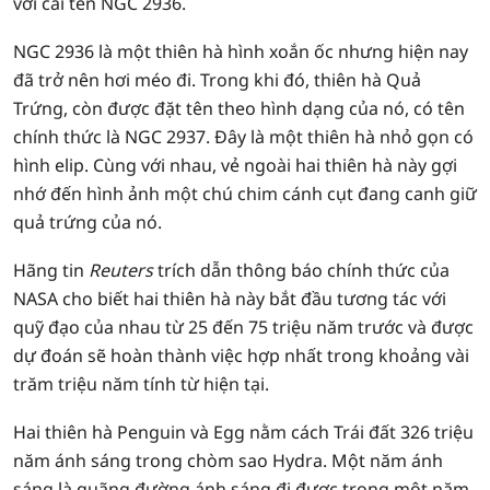
với cái tên NGC 2936.
NGC 2936 là một thiên hà hình xoắn ốc nhưng hiện nay
đã trở nên hơi méo đi. Trong khi đó, thiên hà Quả
Trứng, còn được đặt tên theo hình dạng của nó, có tên
chính thức là NGC 2937. Đây là một thiên hà nhỏ gọn có
hình elip. Cùng với nhau, vẻ ngoài hai thiên hà này gợi
nhớ đến hình ảnh một chú chim cánh cụt đang canh giữ
quả trứng của nó.
Hãng tin
Reuters
trích dẫn thông báo chính thức của
NASA cho biết hai thiên hà này bắt đầu tương tác với
quỹ đạo của nhau từ 25 đến 75 triệu năm trước và được
dự đoán sẽ hoàn thành việc hợp nhất trong khoảng vài
trăm triệu năm tính từ hiện tại.
Hai thiên hà Penguin và Egg nằm cách Trái đất 326 triệu
năm ánh sáng trong chòm sao Hydra. Một năm ánh
sáng là quãng đường ánh sáng đi được trong một năm,