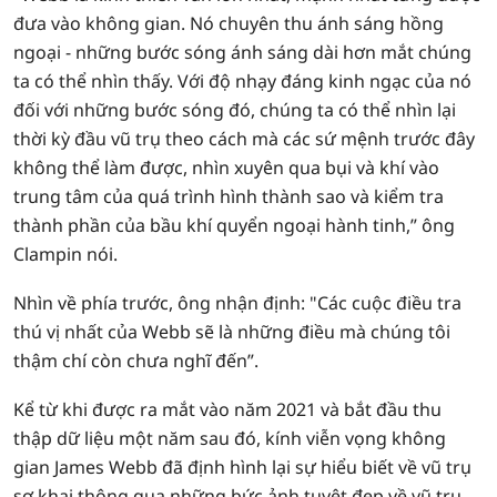
đưa vào không gian. Nó chuyên thu ánh sáng hồng
ngoại - những bước sóng ánh sáng dài hơn mắt chúng
ta có thể nhìn thấy. Với độ nhạy đáng kinh ngạc của nó
đối với những bước sóng đó, chúng ta có thể nhìn lại
thời kỳ đầu vũ trụ theo cách mà các sứ mệnh trước đây
không thể làm được, nhìn xuyên qua bụi và khí vào
trung tâm của quá trình hình thành sao và kiểm tra
thành phần của bầu khí quyển ngoại hành tinh,” ông
Clampin nói.
Nhìn về phía trước, ông nhận định: "Các cuộc điều tra
thú vị nhất của Webb sẽ là những điều mà chúng tôi
thậm chí còn chưa nghĩ đến”.
Kể từ khi được ra mắt vào năm 2021 và bắt đầu thu
thập dữ liệu một năm sau đó, kính viễn vọng không
gian James Webb đã định hình lại sự hiểu biết về vũ trụ
sơ khai thông qua những bức ảnh tuyệt đẹp về vũ trụ