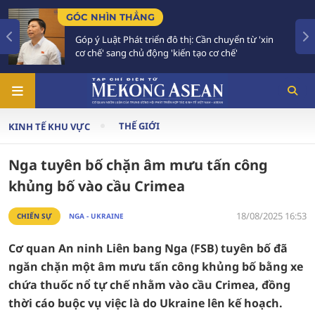
GÓC NHÌN THẲNG
TIÊ
Góp ý Luật Phát triển đô thị: Cần chuyển từ 'xin
Bế
cơ chế' sang chủ động 'kiến tạo cơ chế'
và
THẾ GIỚI
KINH TẾ KHU VỰC
Nga tuyên bố chặn âm mưu tấn công
khủng bố vào cầu Crimea
18/08/2025 16:53
CHIẾN SỰ
NGA - UKRAINE
Cơ quan An ninh Liên bang Nga (FSB) tuyên bố đã
ngăn chặn một âm mưu tấn công khủng bố bằng xe
chứa thuốc nổ tự chế nhằm vào cầu Crimea, đồng
thời cáo buộc vụ việc là do Ukraine lên kế hoạch.