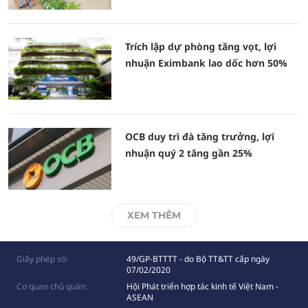
Trích lập dự phòng tăng vọt, lợi
nhuận Eximbank lao dốc hơn 50%
OCB duy trì đà tăng trưởng, lợi
nhuận quý 2 tăng gần 25%
XEM THÊM
Giấy phép số:
49/GP-BTTTT - do Bộ TT&TT cấp ngày
07/02/2020
Cơ quan chủ quản:
Hội Phát triển hợp tác kinh tế Việt Nam -
ASEAN