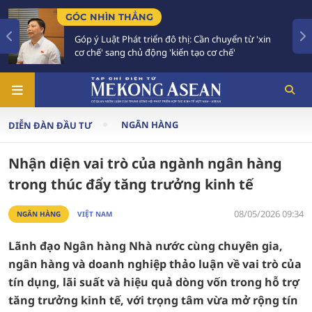
TIÊU ĐIỂM
hị: Cần chuyển từ 'xin
Bế mạc Hội nghị Ngoại giao 3
n tạo cơ chế'
vào giai đoạn hành động mới
NGÂN HÀNG
DIỄN ĐÀN ĐẦU TƯ
Nhận diện vai trò của ngành ngân hàng
trong thúc đẩy tăng trưởng kinh tế
08/05/2026 09:34
NGÂN HÀNG
VIỆT NAM
Lãnh đạo Ngân hàng Nhà nước cùng chuyên gia,
ngân hàng và doanh nghiệp thảo luận về vai trò của
tín dụng, lãi suất và hiệu quả dòng vốn trong hỗ trợ
tăng trưởng kinh tế, với trọng tâm vừa mở rộng tín