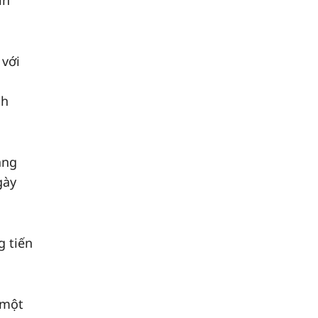
in
 với
nh
ằng
gày
g tiến
 một