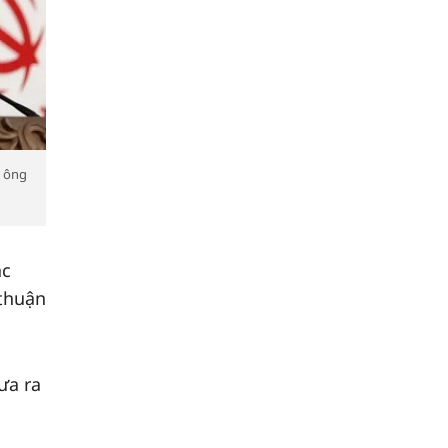
a ông
ác
 thuận
ưa ra