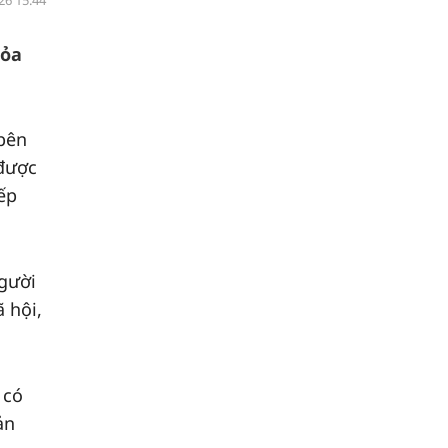
26 15:44
hỏa
 bên
 được
ếp
người
 hội,
 có
ản