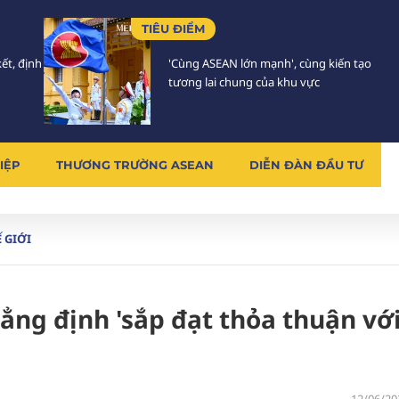
TIÊU ĐIỂM
ết, định
'Cùng ASEAN lớn mạnh', cùng kiến tạo
tương lai chung của khu vực
IỆP
THƯƠNG TRƯỜNG ASEAN
DIỄN ĐÀN ĐẦU TƯ
 GIỚI
ẳng định 'sắp đạt thỏa thuận vớ