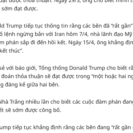
đạt được thỏa thuận. Ngày 29/3, ông cho biết mình t
ẽ sớm đạt được.
 Trump tiếp tục thông tin rằng các bên đã “rất gần”
ố lệnh ngừng bắn với Iran hôm 7/4, nhà lãnh đạo Mỹ
àm phán sắp đi đến hồi kết. Ngày 15/4, ông khẳng đị
kết thúc”.
 sẻ với báo giới, Tổng thống Donald Trump cho biết r
ự đoán thỏa thuận sẽ đạt được trong “một hoặc hai n
g đáng kể giữa hai bên.
hà Trắng nhiều lần cho biết các cuộc đàm phán đan
tiết sẽ sớm được công bố.
rump tiếp tục khẳng định rằng các bên đang “rất gần