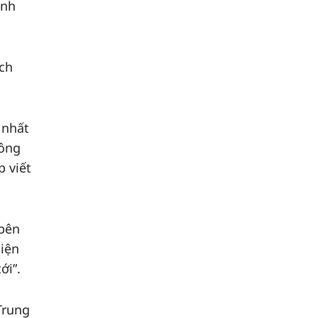
ành
ch
 nhất
hông
 viết
 bên
hiện
ới”.
Trung