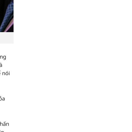
óng
à
 nói
ỏa
nhấn