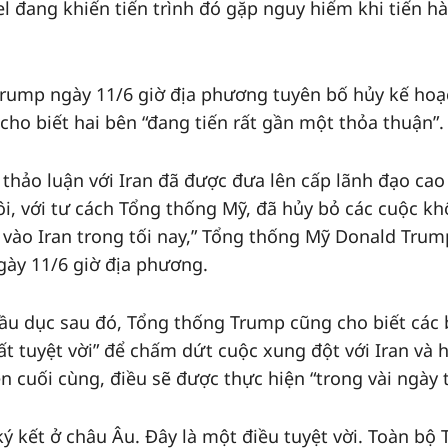
el đang khiến tiến trình đó gặp nguy hiểm khi tiến h
Trump ngày 11/6 giờ địa phương tuyên bố hủy kế hoạ
cho biết hai bên “đang tiến rất gần một thỏa thuận”.
 thảo luận với Iran đã được đưa lên cấp lãnh đạo cao
ôi, với tư cách Tổng thống Mỹ, đã hủy bỏ các cuộc k
ào Iran trong tối nay,” Tổng thống Mỹ Donald Trump
gày 11/6 giờ địa phương.
 Bầu dục sau đó, Tổng thống Trump cũng cho biết các
t tuyệt vời” để chấm dứt cuộc xung đột với Iran và 
n cuối cùng, điều sẽ được thực hiện “trong vài ngày t
ký kết ở châu Âu. Đây là một điều tuyệt vời. Toàn bộ 