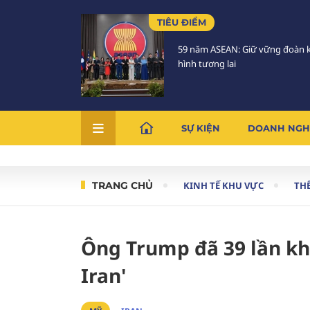
TIÊU ĐIỂM
59 năm ASEAN: Giữ vững đoàn k
hình tương lai
SỰ KIỆN
DOANH NGH
TRANG CHỦ
KINH TẾ KHU VỰC
THẾ
Ông Trump đã 39 lần kh
Iran'