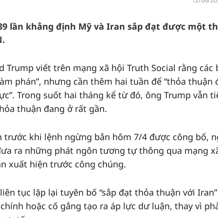
12/06/20
9 lần khẳng định Mỹ và Iran sắp đạt được một t
N.
 Trump viết trên mạng xã hội Truth Social rằng các
h đàm phán”, nhưng cần thêm hai tuần để “thỏa thuận
lực”. Trong suốt hai tháng kể từ đó, ông Trump vẫn ti
thỏa thuận đang ở rất gần.
ạn trước khi lệnh ngừng bắn hôm 7/4 được công bố, 
đưa ra những phát ngôn tương tự thông qua mạng xã
n xuất hiện trước công chúng.
ên tục lặp lại tuyên bố “sắp đạt thỏa thuận với Iran”
 chính hoặc cố gắng tạo ra áp lực dư luận, thay vì ph