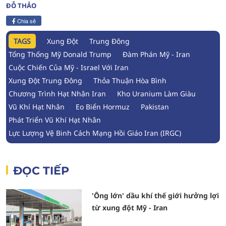
ĐỖ THẢO
Chia sẻ
TAGS
Xung Đột
Trung Đông
Tổng Thống Mỹ Donald Trump
Đàm Phán Mỹ - Iran
Cuộc Chiến Của Mỹ - Israel Với Iran
Xung Đột Trung Đông
Thỏa Thuận Hòa Bình
Chương Trình Hạt Nhân Iran
Kho Uranium Làm Giàu
Vũ Khí Hạt Nhân
Eo Biển Hormuz
Pakistan
Phát Triển Vũ Khí Hạt Nhân
Lực Lượng Vệ Binh Cách Mạng Hồi Giáo Iran (IRGC)
ĐỌC TIẾP
'Ông lớn' dầu khí thế giới hưởng lợi
từ xung đột Mỹ - Iran