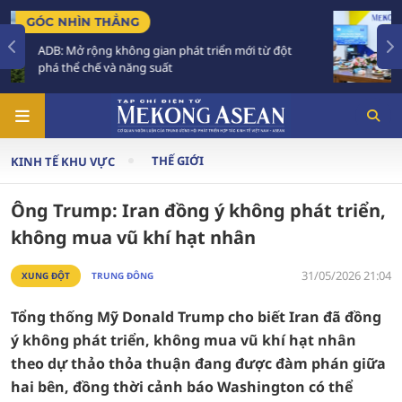
TIÊU ĐIỂM
 từ đột
Tăng trưởng trong không gian phát triển mớ
Phải xây dựng thực lực đủ mạnh
THẾ GIỚI
KINH TẾ KHU VỰC
Ông Trump: Iran đồng ý không phát triển,
không mua vũ khí hạt nhân
31/05/2026 21:04
XUNG ĐỘT
TRUNG ĐÔNG
Tổng thống Mỹ Donald Trump cho biết Iran đã đồng
ý không phát triển, không mua vũ khí hạt nhân
theo dự thảo thỏa thuận đang được đàm phán giữa
hai bên, đồng thời cảnh báo Washington có thể