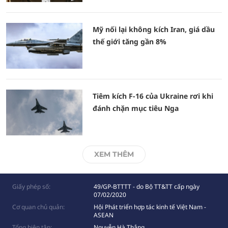
Mỹ nối lại không kích Iran, giá dầu
thế giới tăng gần 8%
Tiêm kích F-16 của Ukraine rơi khi
đánh chặn mục tiêu Nga
XEM THÊM
Giấy phép số:
49/GP-BTTTT - do Bộ TT&TT cấp ngày
07/02/2020
Cơ quan chủ quản:
Hội Phát triển hợp tác kinh tế Việt Nam -
ASEAN
Tổng biên tập:
Nguyễn Hà Thắng