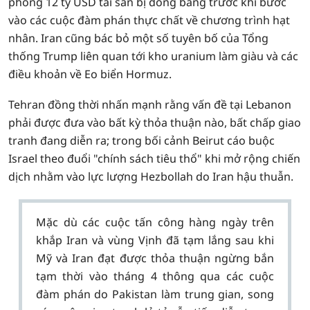
phóng 12 tỷ USD tài sản bị đóng băng trước khi bước
vào các cuộc đàm phán thực chất về chương trình hạt
nhân. Iran cũng bác bỏ một số tuyên bố của Tổng
thống Trump liên quan tới kho uranium làm giàu và các
điều khoản về Eo biển Hormuz.
Tehran đồng thời nhấn mạnh rằng vấn đề tại Lebanon
phải được đưa vào bất kỳ thỏa thuận nào, bất chấp giao
tranh đang diễn ra; trong bối cảnh Beirut cáo buộc
Israel theo đuổi "chính sách tiêu thổ" khi mở rộng chiến
dịch nhằm vào lực lượng Hezbollah do Iran hậu thuẫn.
Mặc dù các cuộc tấn công hàng ngày trên
khắp Iran và vùng Vịnh đã tạm lắng sau khi
Mỹ và Iran đạt được thỏa thuận ngừng bắn
tạm thời vào tháng 4 thông qua các cuộc
đàm phán do Pakistan làm trung gian, song