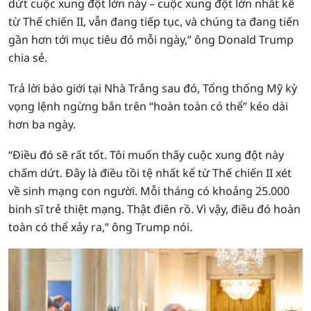
dứt cuộc xung đột lớn này – cuộc xung đột lớn nhất kể
từ Thế chiến II, vẫn đang tiếp tục, và chúng ta đang tiến
gần hơn tới mục tiêu đó mỗi ngày,” ông Donald Trump
chia sẻ.
Trả lời báo giới tại Nhà Trắng sau đó, Tổng thống Mỹ kỳ
vọng lệnh ngừng bắn trên “hoàn toàn có thể” kéo dài
hơn ba ngày.
“Điều đó sẽ rất tốt. Tôi muốn thấy cuộc xung đột này
chấm dứt. Đây là điều tồi tệ nhất kể từ Thế chiến II xét
về sinh mạng con người. Mỗi tháng có khoảng 25.000
binh sĩ trẻ thiệt mạng. Thật điên rồ. Vì vậy, điều đó hoàn
toàn có thể xảy ra,” ông Trump nói.