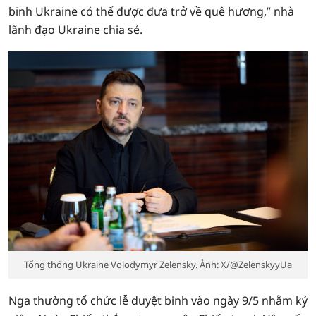
binh Ukraine có thể được đưa trở về quê hương,” nhà
lãnh đạo Ukraine chia sẻ.
Tổng thống Ukraine Volodymyr Zelensky. Ảnh: X/@ZelenskyyUa
Nga thường tổ chức lễ duyệt binh vào ngày 9/5 nhằm kỷ