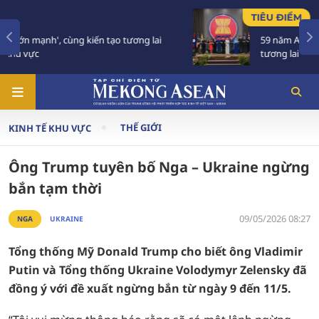
TIÊU ĐIỂM
59 năm ASEAN: Giữ vững đoàn kết, định hình
tương lai
THẾ GIỚI
KINH TẾ KHU VỰC
Ông Trump tuyên bố Nga – Ukraine ngừng
bắn tạm thời
09/05/2026 08:27
NGA
UKRAINE
Tổng thống Mỹ Donald Trump cho biết ông Vladimir
Putin và Tổng thống Ukraine Volodymyr Zelensky đã
đồng ý với đề xuất ngừng bắn từ ngày 9 đến 11/5.