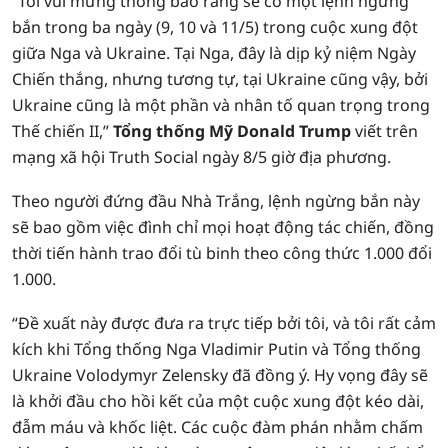
“Tôi vui mừng thông báo rằng sẽ có một lệnh ngừng
bắn trong ba ngày (9, 10 và 11/5) trong cuộc xung đột
giữa Nga và Ukraine. Tại Nga, đây là dịp kỷ niệm Ngày
Chiến thắng, nhưng tương tự, tại Ukraine cũng vậy, bởi
Ukraine cũng là một phần và nhân tố quan trọng trong
Thế chiến II,”
Tổng thống Mỹ Donald Trump
viết trên
mạng xã hội Truth Social ngày 8/5 giờ địa phương.
Theo người đứng đầu Nhà Trắng, lệnh ngừng bắn này
sẽ bao gồm việc đình chỉ mọi hoạt động tác chiến, đồng
thời tiến hành trao đổi tù binh theo công thức 1.000 đổi
1.000.
“Đề xuất này được đưa ra trực tiếp bởi tôi, và tôi rất cảm
kích khi Tổng thống Nga Vladimir Putin và Tổng thống
Ukraine Volodymyr Zelensky đã đồng ý. Hy vọng đây sẽ
là khởi đầu cho hồi kết của một cuộc xung đột kéo dài,
đẫm máu và khốc liệt. Các cuộc đàm phán nhằm chấm