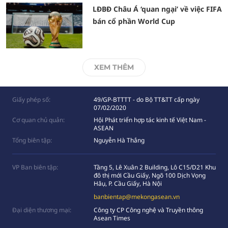
LĐBĐ Châu Á ‘quan ngại’ về việc FIFA
bán cổ phần World Cup
XEM THÊM
Giấy phép số:
49/GP-BTTTT - do Bộ TT&TT cấp ngày
07/02/2020
Cơ quan chủ quản:
Hội Phát triển hợp tác kinh tế Việt Nam -
ASEAN
Tổng biên tập:
Nguyễn Hà Thắng
VP Ban biên tập:
Tầng 5, Lê Xuân 2 Building, Lô C15/D21 Khu
đô thị mới Cầu Giấy, Ngõ 100 Dịch Vọng
Hâụ, P. Cầu Giấy, Hà Nội
banbientap@mekongasean.vn
Đại diện thương mại:
Công ty CP Công nghệ và Truyền thông
Asean Times