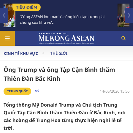
TIÊU ĐIỂM
tương lai
59 năm ASEAN: Giữ vững đoàn kết, định h
tương lai
THẾ GIỚI
KINH TẾ KHU VỰC
Ông Trump và ông Tập Cận Bình thăm
Thiên Đàn Bắc Kinh
14/05/2026 15:56
TRUNG QUỐC
MỸ
Tổng thống Mỹ Donald Trump và Chủ tịch Trung
Quốc Tập Cận Bình thăm Thiên Đàn ở Bắc Kinh, nơi
các hoàng đế Trung Hoa từng thực hiện nghi lễ tế
trời.