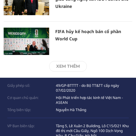
Ukraine
FIFA hủy kế hoạch bán cổ phần
World Cup
XEM THÊM
Giấy phép số:
49/GP-BTTTT - do Bộ TT&TT cấp ngày
07/02/2020
Cơ quan chủ quản:
Hội Phát triển hợp tác kinh tế Việt Nam -
ASEAN
Tổng biên tập:
Nguyễn Hà Thắng
VP Ban biên tập:
Tầng 5, Lê Xuân 2 Building, Lô C15/D21 Khu
đô thị mới Cầu Giấy, Ngõ 100 Dịch Vọng
Hâụ, P. Cầu Giấy, Hà Nội