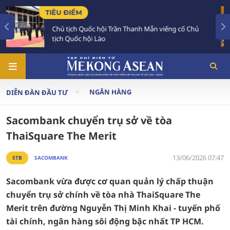
TIÊU ĐIỂM
rần Thanh Mẫn viếng cố Chủ
Chủ tịch Quốc hội Lào l
đậm đối với Việt Nam
NGÂN HÀNG
DIỄN ĐÀN ĐẦU TƯ
Sacombank chuyển trụ sở về tòa
ThaiSquare The Merit
13/06/2026 07:47
STB
SACOMBANK
Sacombank vừa được cơ quan quản lý chấp thuận
chuyển trụ sở chính về tòa nhà ThaiSquare The
Merit trên đường Nguyễn Thị Minh Khai - tuyến phố
tài chính, ngân hàng sôi động bậc nhất TP HCM.