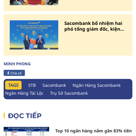
Sacombank bổ nhiệm hai
phó tổng giám đốc, kiện
toàn bộ máy lãnh đạo
MINH PHONG
Chia sẻ
TAGS
STB
Sacombank
Ngân Hàng Sacombank
Ngân Hàng Tài Lộc
Trụ Sở Sacombank
ĐỌC TIẾP
Top 10 ngân hàng nắm gần 83% tiền