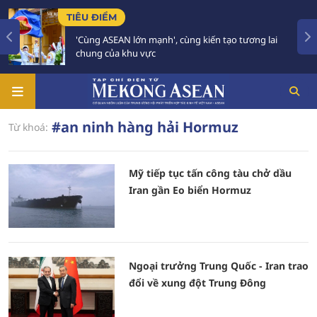
TIÊU ĐIỂM
'Cùng ASEAN lớn mạnh', cùng kiến tạo tương lai
chung của khu vực
#an ninh hàng hải Hormuz
Từ khoá:
Mỹ tiếp tục tấn công tàu chở dầu
Iran gần Eo biển Hormuz
Ngoại trưởng Trung Quốc - Iran trao
đổi về xung đột Trung Đông