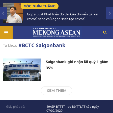
GÓC NHÌN THẲNG
Góp ý Luật Phát triển đô thị: Cần chuyển từ 'xin
cơ chế' sang chủ động 'kiến tạo cơ chế'
#BCTC Saigonbank
Từ khoá:
Saigonbank ghi nhận lãi quý 1 giảm
35%
XEM THÊM
Giấy phép số:
49/GP-BTTTT - do Bộ TT&TT cấp ngày
07/02/2020