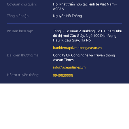
Cơ quan chủ quản:
Hội Phát triển hợp tác kinh tế Việt Nam -
ASEAN
Tổng biên tập:
Nguyễn Hà Thắng
VP Ban biên tập:
Tầng 5, Lê Xuân 2 Building, Lô C15/D21 Khu
đô thị mới Cầu Giấy, Ngõ 100 Dịch Vọng
Hâụ, P. Cầu Giấy, Hà Nội
banbientap@mekongasean.vn
Đại diện thương mại:
Công ty CP Công nghệ và Truyền thông
Asean Times
info@aseantimes.vn
Hỗ trợ truyền thông:
0949839998