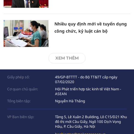
Nhiều quy định mới về tuyển dụng
công chức, kỷ luật cán bộ
XEM THÊM
Giấy phép số:
49/GP-BTTTT - do Bộ TT&TT cấp ngày
07/02/2020
Cơ quan chủ quản:
Hội Phát triển hợp tác kinh tế Việt Nam -
ASEAN
Tổng biên tập:
Nguyễn Hà Thắng
VP Ban biên tập:
Tầng 5, Lê Xuân 2 Building, Lô C15/D21 Khu
đô thị mới Cầu Giấy, Ngõ 100 Dịch Vọng
Hâụ, P. Cầu Giấy, Hà Nội