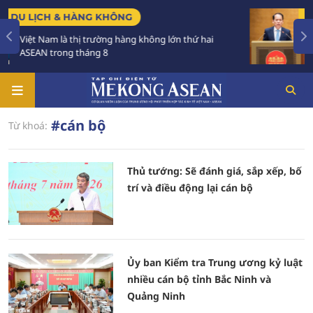
 HÀNG KHÔNG
CHÍNH SÁCH
̀ thị trường hàng không lớn thứ hai
Tạo khuôn khổ 
g tháng 8
triển các đô thị
#cán bộ
Từ khoá:
Thủ tướng: Sẽ đánh giá, sắp xếp, bố
trí và điều động lại cán bộ
Ủy ban Kiểm tra Trung ương kỷ luật
nhiều cán bộ tỉnh Bắc Ninh và
Quảng Ninh