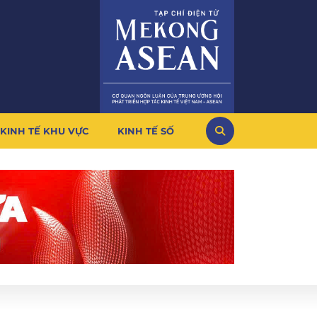
KINH TẾ KHU VỰC
KINH TẾ SỐ