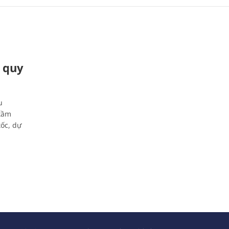
o quy
u
 tầm
ốc, dự