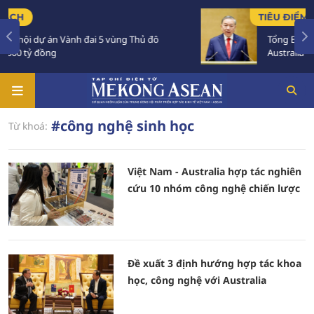
TIÊU ĐIỂM
ự án Vành đai 5 vùng Thủ đô
Tổng Bí thư, Chủ tịc
đồng
Australia và New Zea
#công nghệ sinh học
Từ khoá:
Việt Nam - Australia hợp tác nghiên
cứu 10 nhóm công nghệ chiến lược
Đề xuất 3 định hướng hợp tác khoa
học, công nghệ với Australia