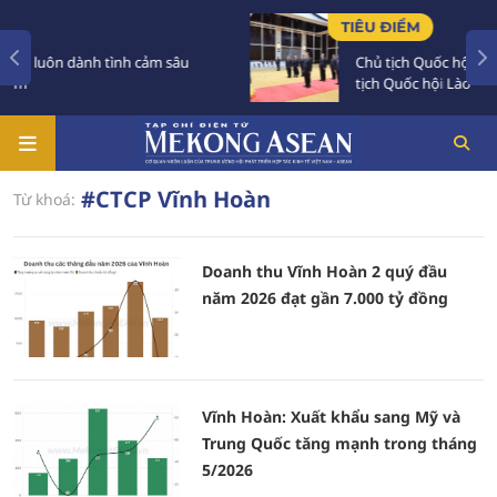
TIÊU ĐIỂM
n dành tình cảm sâu
Chủ tịch Quốc hội Trần Thanh 
tịch Quốc hội Lào
#CTCP Vĩnh Hoàn
Từ khoá:
Doanh thu Vĩnh Hoàn 2 quý đầu
năm 2026 đạt gần 7.000 tỷ đồng
Vĩnh Hoàn: Xuất khẩu sang Mỹ và
Trung Quốc tăng mạnh trong tháng
5/2026