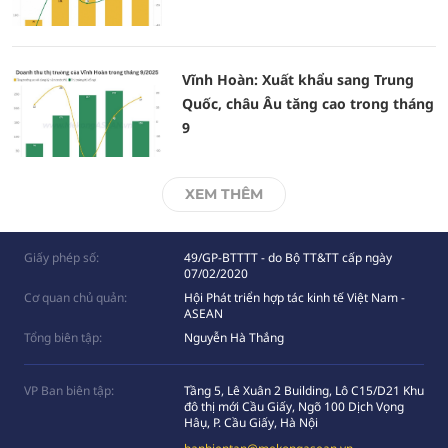
Vĩnh Hoàn: Xuất khẩu sang Trung
Quốc, châu Âu tăng cao trong tháng
9
XEM THÊM
Giấy phép số:
49/GP-BTTTT - do Bộ TT&TT cấp ngày
07/02/2020
Cơ quan chủ quản:
Hội Phát triển hợp tác kinh tế Việt Nam -
ASEAN
Tổng biên tập:
Nguyễn Hà Thắng
VP Ban biên tập:
Tầng 5, Lê Xuân 2 Building, Lô C15/D21 Khu
đô thị mới Cầu Giấy, Ngõ 100 Dịch Vọng
Hâụ, P. Cầu Giấy, Hà Nội