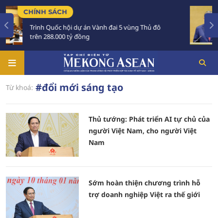
NH SÁCH
TIÊU Đ
ình Quốc hội dự án Vành đai 5 vùng Thủ đô
Tổng B
ên 288.000 tỷ đồng
Austra
#đổi mới sáng tạo
Từ khoá:
Thủ tướng: Phát triển AI tự chủ của
người Việt Nam, cho người Việt
Nam
Sớm hoàn thiện chương trình hỗ
trợ doanh nghiệp Việt ra thế giới