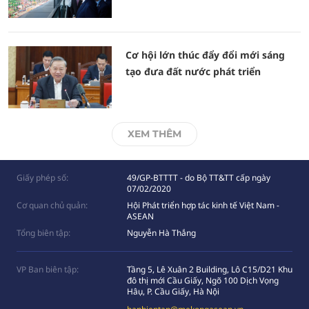
Cơ hội lớn thúc đẩy đổi mới sáng
tạo đưa đất nước phát triển
XEM THÊM
Giấy phép số:
49/GP-BTTTT - do Bộ TT&TT cấp ngày
07/02/2020
Cơ quan chủ quản:
Hội Phát triển hợp tác kinh tế Việt Nam -
ASEAN
Tổng biên tập:
Nguyễn Hà Thắng
VP Ban biên tập:
Tầng 5, Lê Xuân 2 Building, Lô C15/D21 Khu
đô thị mới Cầu Giấy, Ngõ 100 Dịch Vọng
Hâụ, P. Cầu Giấy, Hà Nội