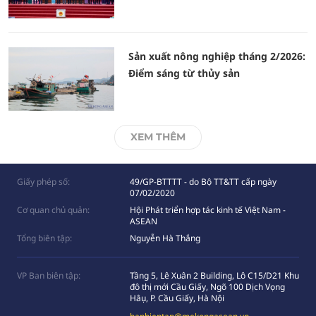
Sản xuất nông nghiệp tháng 2/2026:
Điểm sáng từ thủy sản
XEM THÊM
Giấy phép số:
49/GP-BTTTT - do Bộ TT&TT cấp ngày
07/02/2020
Cơ quan chủ quản:
Hội Phát triển hợp tác kinh tế Việt Nam -
ASEAN
Tổng biên tập:
Nguyễn Hà Thắng
VP Ban biên tập:
Tầng 5, Lê Xuân 2 Building, Lô C15/D21 Khu
đô thị mới Cầu Giấy, Ngõ 100 Dịch Vọng
Hâụ, P. Cầu Giấy, Hà Nội