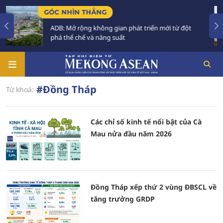
GÓC NHÌN THẲNG
ADB: Mở rộng không gian phát triển mới từ đột
phá thể chế và năng suất
#Đồng Tháp
Từ khoá:
Các chỉ số kinh tế nổi bật của Cà
Mau nửa đầu năm 2026
Đồng Tháp xếp thứ 2 vùng ĐBSCL về
tăng trưởng GRDP