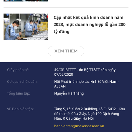
Cập nhật kết quả kinh doanh năm
2023, một doanh nghiệp lỗ gần 200
tỷ đồng
XEM THÊM
Giấy phép số:
49/GP-BTTTT - do Bộ TT&TT cấp ngày
07/02/2020
Cơ quan chủ quản:
Hội Phát triển hợp tác kinh tế Việt Nam -
ASEAN
Tổng biên tập:
Nguyễn Hà Thắng
VP Ban biên tập:
Tầng 5, Lê Xuân 2 Building, Lô C15/D21 Khu
đô thị mới Cầu Giấy, Ngõ 100 Dịch Vọng
Hâụ, P. Cầu Giấy, Hà Nội
banbientap@mekongasean.vn