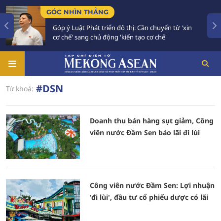
GÓC NHÌN THẲNG
Góp ý Luật Phát triển đô thị: Cần chuyển từ 'xin
cơ chế' sang chủ động 'kiến tạo cơ chế'
#DSN
Từ khoá:
Doanh thu bán hàng sụt giảm, Công
viên nước Đầm Sen báo lãi đi lùi
Công viên nước Đầm Sen: Lợi nhuận
'đi lùi', đầu tư cổ phiếu dược có lãi