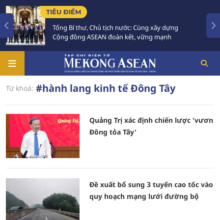
TIÊU ĐIỂM
Tổng Bí thư, Chủ tịch nước: Cùng xây dựng
Cộng đồng ASEAN đoàn kết, vững mạnh
#hành lang kinh tế Đông Tây
Từ khoá:
Quảng Trị xác định chiến lược 'vươn
Đông tỏa Tây'
Đề xuất bổ sung 3 tuyến cao tốc vào
quy hoạch mạng lưới đường bộ