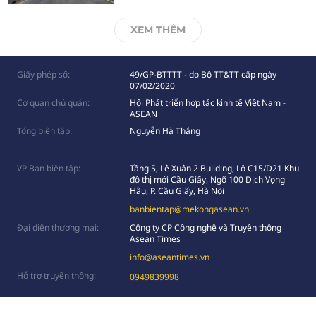
XEM THÊM
Giấy phép số:
49/GP-BTTTT - do Bộ TT&TT cấp ngày
07/02/2020
Cơ quan chủ quản:
Hội Phát triển hợp tác kinh tế Việt Nam -
ASEAN
Tổng biên tập:
Nguyễn Hà Thắng
VP Ban biên tập:
Tầng 5, Lê Xuân 2 Building, Lô C15/D21 Khu
đô thị mới Cầu Giấy, Ngõ 100 Dịch Vọng
Hâụ, P. Cầu Giấy, Hà Nội
banbientap@mekongasean.vn
Đại diện thương mại:
Công ty CP Công nghệ và Truyền thông
Asean Times
info@aseantimes.vn
Hỗ trợ truyền thông:
0949839998