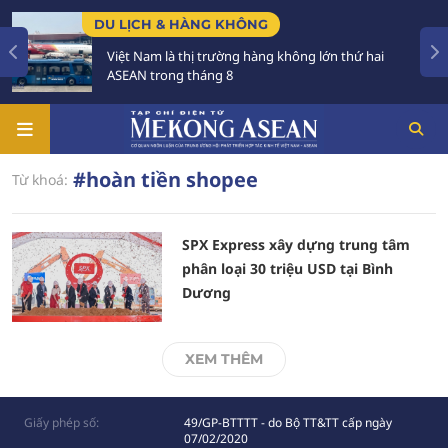
DU LỊCH & HÀNG KHÔNG
Việt Nam là thị trường hàng không lớn thứ hai
ASEAN trong tháng 8
#hoàn tiền shopee
Từ khoá:
SPX Express xây dựng trung tâm
phân loại 30 triệu USD tại Bình
Dương
XEM THÊM
Giấy phép số:
49/GP-BTTTT - do Bộ TT&TT cấp ngày
07/02/2020