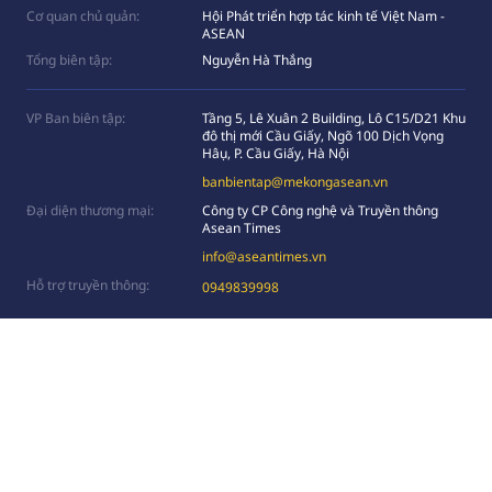
Cơ quan chủ quản:
Hội Phát triển hợp tác kinh tế Việt Nam -
ASEAN
Tổng biên tập:
Nguyễn Hà Thắng
VP Ban biên tập:
Tầng 5, Lê Xuân 2 Building, Lô C15/D21 Khu
đô thị mới Cầu Giấy, Ngõ 100 Dịch Vọng
Hâụ, P. Cầu Giấy, Hà Nội
banbientap@mekongasean.vn
Đại diện thương mại:
Công ty CP Công nghệ và Truyền thông
Asean Times
info@aseantimes.vn
Hỗ trợ truyền thông:
0949839998