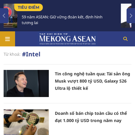
ÊU ĐIỂM
TIÊU 
9 năm ASEAN: Giữ vững đoàn kết, định hình
Việt 
ương lai
trong
#Intel
Từ khoá:
Tin công nghệ tuần qua: Tài sản ông
Musk vượt 800 tỷ USD, Galaxy S26
Ultra lộ thiết kế
Doanh số bán chip toàn cầu có thể
đạt 1.000 tỷ USD trong năm nay