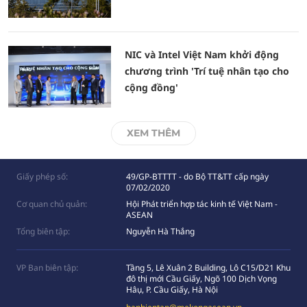
NIC và Intel Việt Nam khởi động
chương trình 'Trí tuệ nhân tạo cho
cộng đồng'
XEM THÊM
Giấy phép số:
49/GP-BTTTT - do Bộ TT&TT cấp ngày
07/02/2020
Cơ quan chủ quản:
Hội Phát triển hợp tác kinh tế Việt Nam -
ASEAN
Tổng biên tập:
Nguyễn Hà Thắng
VP Ban biên tập:
Tầng 5, Lê Xuân 2 Building, Lô C15/D21 Khu
đô thị mới Cầu Giấy, Ngõ 100 Dịch Vọng
Hâụ, P. Cầu Giấy, Hà Nội