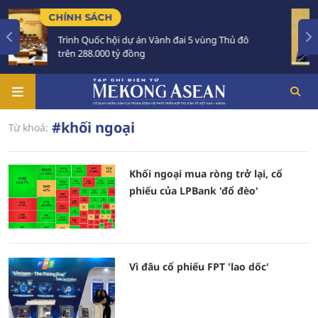
CHÍNH SÁCH
TI
Trình Quốc hội dự án Vành đai 5 vùng Thủ đô
T
trên 288.000 tỷ đồng
A
#khối ngoại
Từ khoá:
Khối ngoại mua ròng trở lại, cổ
phiếu của LPBank 'đổ đèo'
Vì đâu cổ phiếu FPT 'lao dốc'