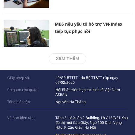
MBS nêu yếu tố hỗ trợ VN-Index
tiếp tục phục hồi
XEM THÊM
Giấy phép số:
49/GP-BTTTT - do Bộ TT&TT cấp ngày
07/02/2020
Cơ quan chủ quản:
Hội Phát triển hợp tác kinh tế Việt Nam -
ASEAN
Tổng biên tập:
Nguyễn Hà Thắng
VP Ban biên tập:
Tầng 5, Lê Xuân 2 Building, Lô C15/D21 Khu
đô thị mới Cầu Giấy, Ngõ 100 Dịch Vọng
Hâụ, P. Cầu Giấy, Hà Nội