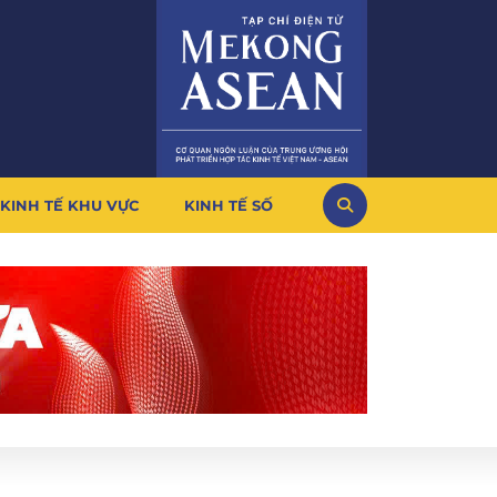
KINH TẾ KHU VỰC
KINH TẾ SỐ