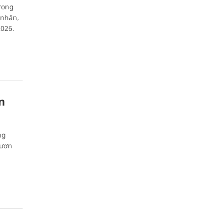
trong
 nhân,
2026.
n
ng
vươn