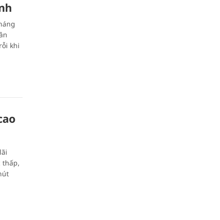
nh
tháng
gân
ỗi khi
cao
lãi
 thấp,
hút