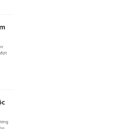
óm
ạn
 đợt
ộc
ương
cho