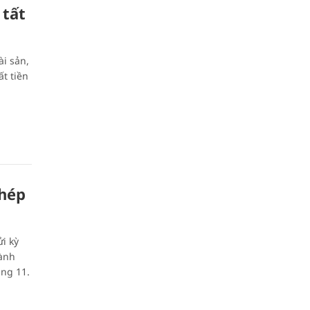
 tất
i sản,
ất tiền
khép
i kỳ
hành
áng 11.