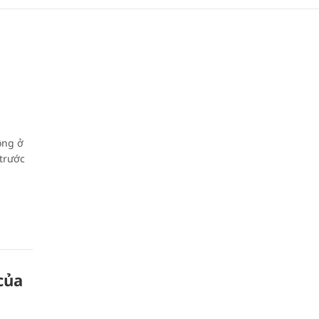
t
ộng ở
 trước
của