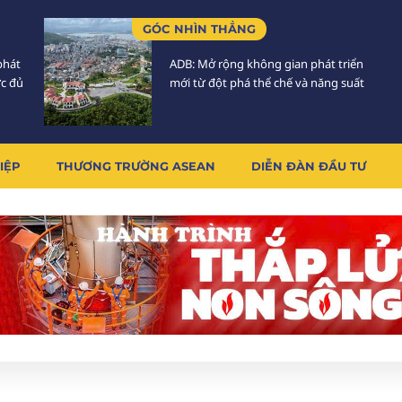
GÓC NHÌN THẲNG
phát
ADB: Mở rộng không gian phát triển
ực đủ
mới từ đột phá thể chế và năng suất
IỆP
THƯƠNG TRƯỜNG ASEAN
DIỄN ĐÀN ĐẦU TƯ