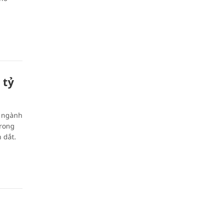
 tỷ
n ngành
trong
 dắt.