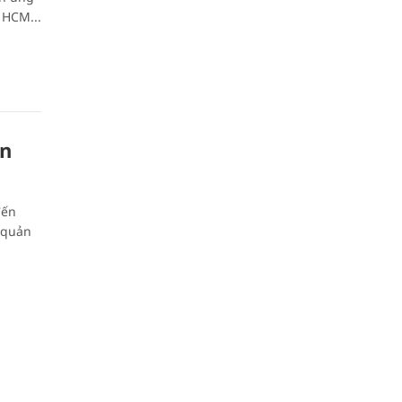
, HCM...
ến
đến
 quản