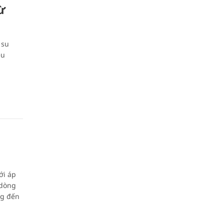
̀
o su
êu
ới áp
 dòng
ng đến