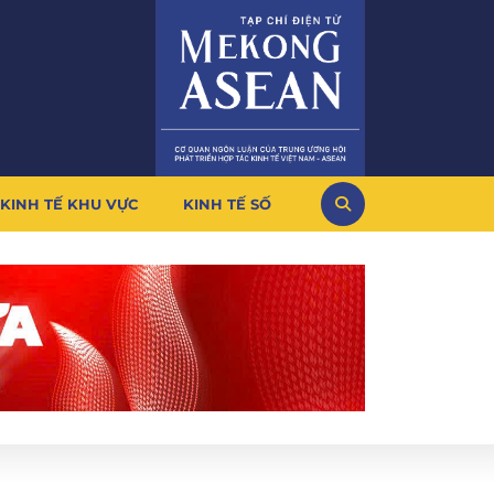
KINH TẾ KHU VỰC
KINH TẾ SỐ