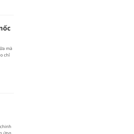
mốc
nữa mà
o chỉ
̃ chinh
̉n ứng