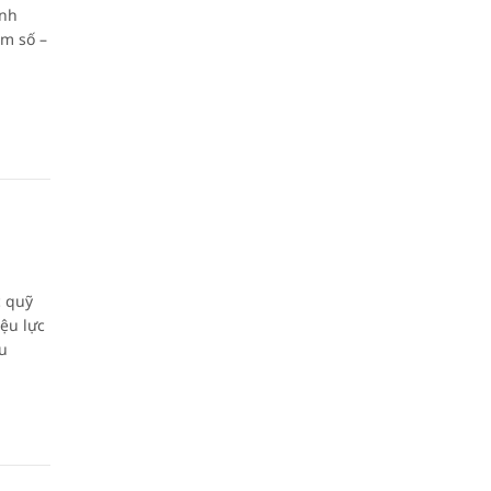
ạnh
ểm số –
c quỹ
ệu lực
xu