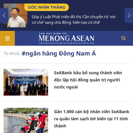
GÓC NHÌN THẲNG
Góp ý Luật Phát triển đô thị: Cần chuyển từ 'xin
cơ chế' sang chủ động 'kiến tạo cơ chế'
#ngân hàng Đông Nam Á
Từ khoá:
SeABank bầu bổ sung thành viên
độc lập hội đồng quản trị người
nước ngoài
Gần 1.000 cán bộ nhân viên SeABank
ra quân làm sạch bờ biển tại 11 tỉnh
thành