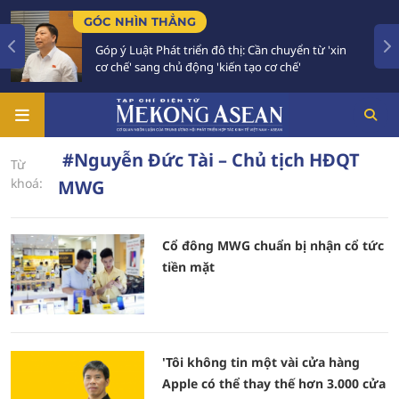
GÓC NHÌN THẲNG
Góp ý Luật Phát triển đô thị: Cần chuyển từ 'xin
cơ chế' sang chủ động 'kiến tạo cơ chế'
#Nguyễn Đức Tài – Chủ tịch HĐQT
Từ
khoá:
MWG
Cổ đông MWG chuẩn bị nhận cổ tức
tiền mặt
'Tôi không tin một vài cửa hàng
Apple có thể thay thế hơn 3.000 cửa