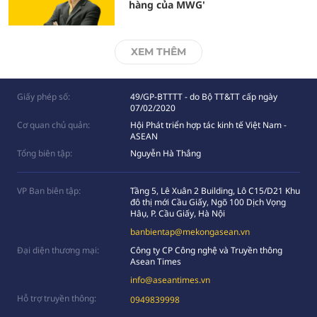
hàng của MWG'
XEM THÊM
Giấy phép số:
49/GP-BTTTT - do Bộ TT&TT cấp ngày
07/02/2020
Cơ quan chủ quản:
Hội Phát triển hợp tác kinh tế Việt Nam -
ASEAN
Tổng biên tập:
Nguyễn Hà Thắng
VP Ban biên tập:
Tầng 5, Lê Xuân 2 Building, Lô C15/D21 Khu
đô thị mới Cầu Giấy, Ngõ 100 Dịch Vọng
Hâụ, P. Cầu Giấy, Hà Nội
banbientap@mekongasean.vn
Đại diện thương mại:
Công ty CP Công nghệ và Truyền thông
Asean Times
info@aseantimes.vn
Hỗ trợ truyền thông:
0949839998