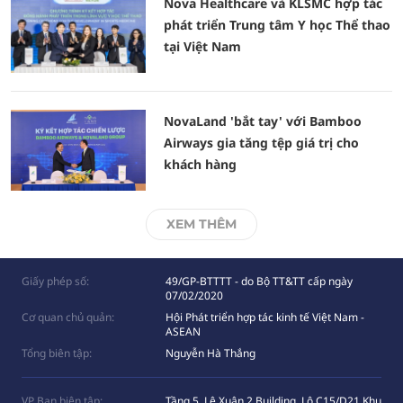
Nova Healthcare và KLSMC hợp tác
phát triển Trung tâm Y học Thể thao
tại Việt Nam
NovaLand 'bắt tay' với Bamboo
Airways gia tăng tệp giá trị cho
khách hàng
XEM THÊM
Giấy phép số:
49/GP-BTTTT - do Bộ TT&TT cấp ngày
07/02/2020
Cơ quan chủ quản:
Hội Phát triển hợp tác kinh tế Việt Nam -
ASEAN
Tổng biên tập:
Nguyễn Hà Thắng
VP Ban biên tập:
Tầng 5, Lê Xuân 2 Building, Lô C15/D21 Khu