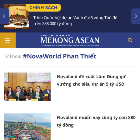
CHÍNH SÁCH
Trình Quốc hội dự án Vành đai 5 vùng Thủ đô
trên 288.000 tỷ đồng
#NovaWorld Phan Thiết
Từ khoá:
Novaland đề xuất Lâm Đồng gỡ
vướng cho siêu dự án 5 tỷ USD
Novaland muốn vay công ty con 880
tỷ đồng