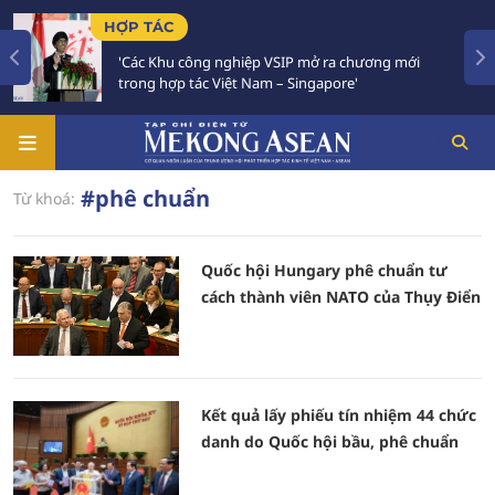
HỢP TÁC
'Các Khu công nghiệp VSIP mở ra chương mới
trong hợp tác Việt Nam – Singapore'
#phê chuẩn
Từ khoá:
Quốc hội Hungary phê chuẩn tư
cách thành viên NATO của Thụy Điển
Kết quả lấy phiếu tín nhiệm 44 chức
danh do Quốc hội bầu, phê chuẩn