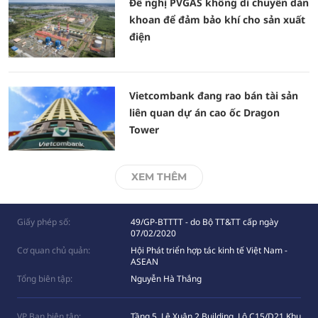
Đề nghị PVGAS không di chuyển dàn
khoan để đảm bảo khí cho sản xuất
điện
Vietcombank đang rao bán tài sản
liên quan dự án cao ốc Dragon
Tower
XEM THÊM
Giấy phép số:
49/GP-BTTTT - do Bộ TT&TT cấp ngày
07/02/2020
Cơ quan chủ quản:
Hội Phát triển hợp tác kinh tế Việt Nam -
ASEAN
Tổng biên tập:
Nguyễn Hà Thắng
VP Ban biên tập:
Tầng 5, Lê Xuân 2 Building, Lô C15/D21 Khu