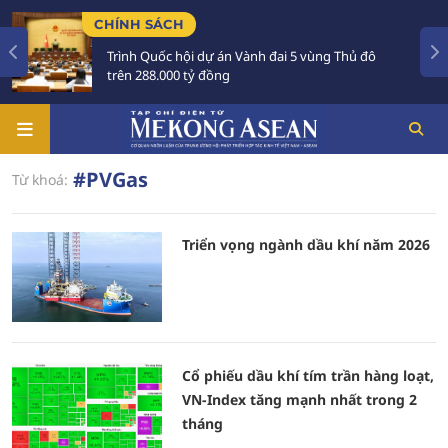
CHÍNH SÁCH
Trình Quốc hội dự án Vành đai 5 vùng Thủ đô
trên 288.000 tỷ đồng
#PVGas
Từ khoá:
Triển vọng ngành dầu khí năm 2026
Cổ phiếu dầu khí tím trần hàng loạt,
VN-Index tăng mạnh nhất trong 2
tháng