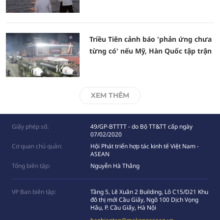
Triều Tiên cảnh báo 'phản ứng chưa
từng có' nếu Mỹ, Hàn Quốc tập trận
XEM THÊM
Giấy phép số:
49/GP-BTTTT - do Bộ TT&TT cấp ngày
07/02/2020
Cơ quan chủ quản:
Hội Phát triển hợp tác kinh tế Việt Nam -
ASEAN
Tổng biên tập:
Nguyễn Hà Thắng
VP Ban biên tập:
Tầng 5, Lê Xuân 2 Building, Lô C15/D21 Khu
đô thị mới Cầu Giấy, Ngõ 100 Dịch Vọng
Hâụ, P. Cầu Giấy, Hà Nội