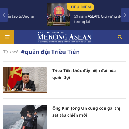
TIÊU ĐIỂM
o tương lai
59 năm ASEAN: Giữ vững đoàn kết, định
tương lai
#quân đội Triều Tiên
Từ khoá:
Triều Tiên thúc đẩy hiện đại hóa
quân đội
Ông Kim Jong Un cùng con gái thị
sát tàu chiến mới