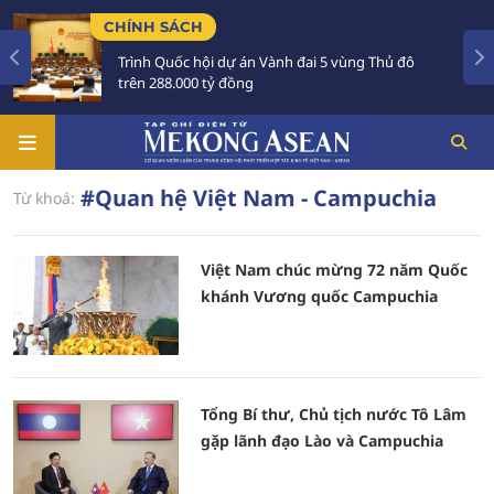
CHÍNH SÁCH
Trình Quốc hội dự án Vành đai 5 vùng Thủ đô
trên 288.000 tỷ đồng
#Quan hệ Việt Nam - Campuchia
Từ khoá:
Việt Nam chúc mừng 72 năm Quốc
khánh Vương quốc Campuchia
Tổng Bí thư, Chủ tịch nước Tô Lâm
gặp lãnh đạo Lào và Campuchia