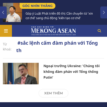
GÓC NHÌN THẲNG
Góp ý Luật Phát triển đô thị: Cần chuyển từ 'xin
cơ chế' sang chủ động 'kiến tạo cơ chế'
#sắc lệnh cấm đàm phán với Tổng
Từ
khoá:
th
Ngoại trưởng Ukraine: 'Chúng tôi
không đàm phán với Tổng thống
Putin’
XEM THÊM