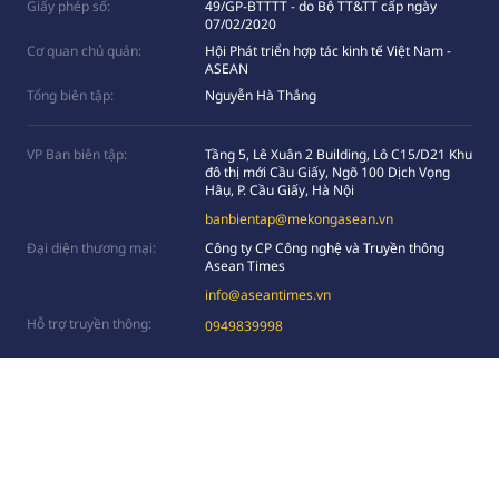
Giấy phép số:
49/GP-BTTTT - do Bộ TT&TT cấp ngày
07/02/2020
Cơ quan chủ quản:
Hội Phát triển hợp tác kinh tế Việt Nam -
ASEAN
Tổng biên tập:
Nguyễn Hà Thắng
VP Ban biên tập:
Tầng 5, Lê Xuân 2 Building, Lô C15/D21 Khu
đô thị mới Cầu Giấy, Ngõ 100 Dịch Vọng
Hâụ, P. Cầu Giấy, Hà Nội
banbientap@mekongasean.vn
Đại diện thương mại:
Công ty CP Công nghệ và Truyền thông
Asean Times
info@aseantimes.vn
Hỗ trợ truyền thông:
0949839998