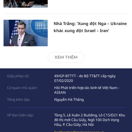
Nhà Trắng: ‘Xung đột Nga – Ukraine
khác xung đột Israel – Iran’
XEM THÊM
Giấy phép số:
49/GP-BTTTT - do Bộ TT&TT cấp ngày
07/02/2020
Cơ quan chủ quản:
Hội Phát triển hợp tác kinh tế Việt Nam -
ASEAN
Tổng biên tập:
Nguyễn Hà Thắng
VP Ban biên tập:
Tầng 5, Lê Xuân 2 Building, Lô C15/D21 Khu
đô thị mới Cầu Giấy, Ngõ 100 Dịch Vọng
Hâụ, P. Cầu Giấy, Hà Nội