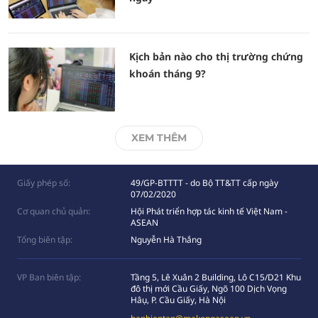
Kịch bản nào cho thị trường chứng
khoán tháng 9?
XEM THÊM
Giấy phép số:
49/GP-BTTTT - do Bộ TT&TT cấp ngày
07/02/2020
Cơ quan chủ quản:
Hội Phát triển hợp tác kinh tế Việt Nam -
ASEAN
Tổng biên tập:
Nguyễn Hà Thắng
VP Ban biên tập:
Tầng 5, Lê Xuân 2 Building, Lô C15/D21 Khu
đô thị mới Cầu Giấy, Ngõ 100 Dịch Vọng
Hâụ, P. Cầu Giấy, Hà Nội