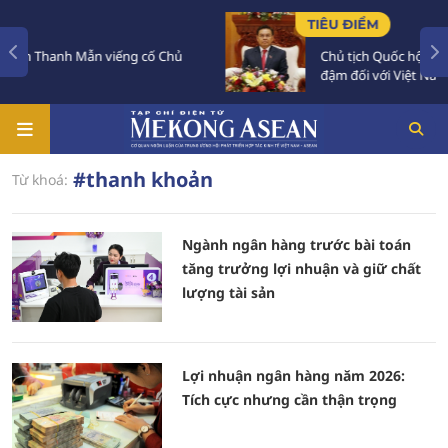
TIÊU ĐIỂM
h Mẫn viếng cố Chủ
Chủ tịch Quốc hội Lào luôn dành
đậm đối với Việt Nam
#thanh khoản
Từ khoá:
Ngành ngân hàng trước bài toán
tăng trưởng lợi nhuận và giữ chất
lượng tài sản
Lợi nhuận ngân hàng năm 2026:
Tích cực nhưng cần thận trọng