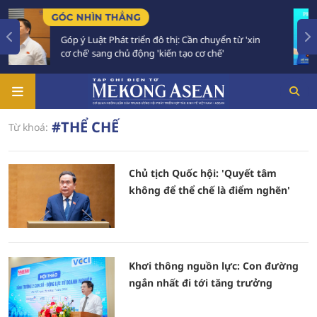
GÓC NHÌN THẲNG
TI
Góp ý Luật Phát triển đô thị: Cần chuyển từ 'xin
B
cơ chế' sang chủ động 'kiến tạo cơ chế'
v
#THỂ CHẾ
Từ khoá:
Chủ tịch Quốc hội: 'Quyết tâm
không để thể chế là điểm nghẽn'
Khơi thông nguồn lực: Con đường
ngắn nhất đi tới tăng trưởng