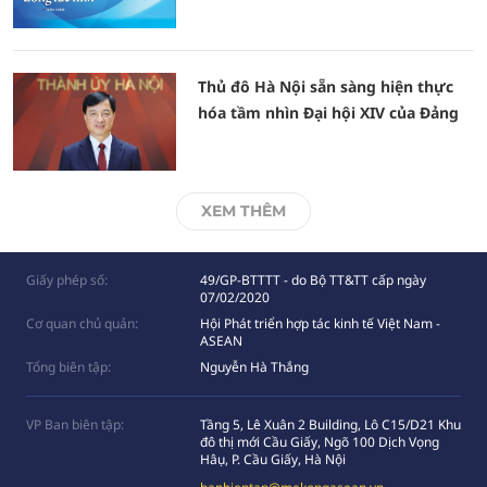
Thủ đô Hà Nội sẵn sàng hiện thực
hóa tầm nhìn Đại hội XIV của Đảng
XEM THÊM
Giấy phép số:
49/GP-BTTTT - do Bộ TT&TT cấp ngày
07/02/2020
Cơ quan chủ quản:
Hội Phát triển hợp tác kinh tế Việt Nam -
ASEAN
Tổng biên tập:
Nguyễn Hà Thắng
VP Ban biên tập:
Tầng 5, Lê Xuân 2 Building, Lô C15/D21 Khu
đô thị mới Cầu Giấy, Ngõ 100 Dịch Vọng
Hâụ, P. Cầu Giấy, Hà Nội