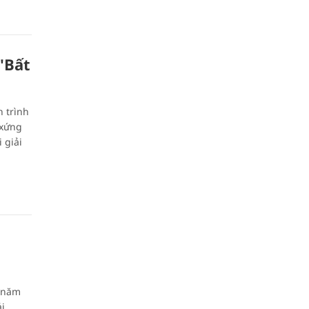
'Bất
h trình
 xứng
 giải
n năm
ải