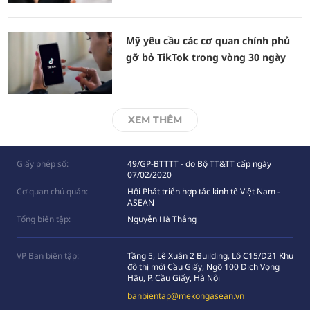
Mỹ yêu cầu các cơ quan chính phủ
gỡ bỏ TikTok trong vòng 30 ngày
XEM THÊM
Giấy phép số:
49/GP-BTTTT - do Bộ TT&TT cấp ngày
07/02/2020
Cơ quan chủ quản:
Hội Phát triển hợp tác kinh tế Việt Nam -
ASEAN
Tổng biên tập:
Nguyễn Hà Thắng
VP Ban biên tập:
Tầng 5, Lê Xuân 2 Building, Lô C15/D21 Khu
đô thị mới Cầu Giấy, Ngõ 100 Dịch Vọng
Hâụ, P. Cầu Giấy, Hà Nội
banbientap@mekongasean.vn