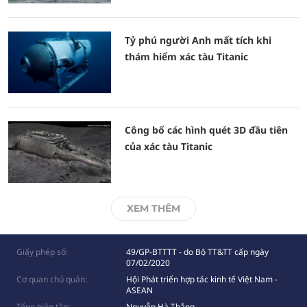
Tỷ phú người Anh mất tích khi
thám hiểm xác tàu Titanic
Công bố các hình quét 3D đầu tiên
của xác tàu Titanic
XEM THÊM
Giấy phép số:
49/GP-BTTTT - do Bộ TT&TT cấp ngày
07/02/2020
Cơ quan chủ quản:
Hội Phát triển hợp tác kinh tế Việt Nam -
ASEAN
Tổng biên tập:
Nguyễn Hà Thắng