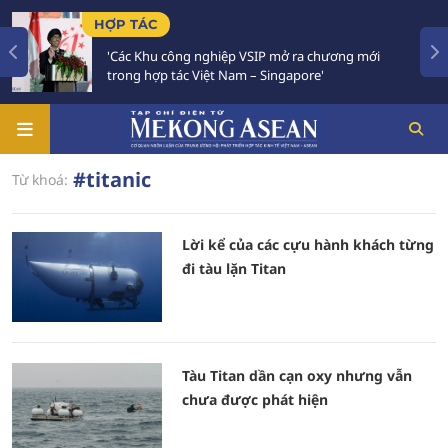
HỢP TÁC
'Các Khu công nghiệp VSIP mở ra chương mới
trong hợp tác Việt Nam – Singapore'
#titanic
Từ khoá:
Lời kể của các cựu hành khách từng
đi tàu lặn Titan
Tàu Titan dần cạn oxy nhưng vẫn
chưa được phát hiện